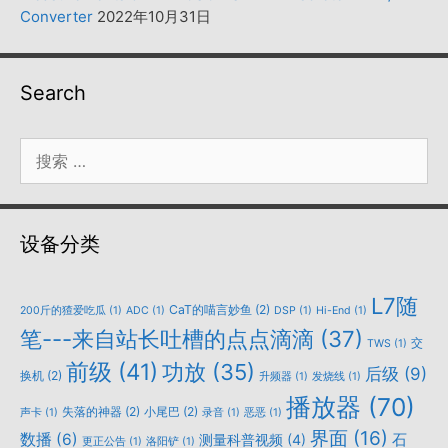
Converter
2022年10月31日
Search
搜
索：
设备分类
L7随
CaT的喵言妙鱼
(2)
200斤的猹爱吃瓜
(1)
ADC
(1)
DSP
(1)
Hi-End
(1)
笔---来自站长吐槽的点点滴滴
(37)
交
TWS
(1)
前级
(41)
功放
(35)
后级
(9)
换机
(2)
升频器
(1)
发烧线
(1)
播放器
(70)
失落的神器
(2)
小尾巴
(2)
声卡
(1)
录音
(1)
恶恶
(1)
界面
(16)
数播
(6)
石
测量科普视频
(4)
更正公告
(1)
洛阳铲
(1)