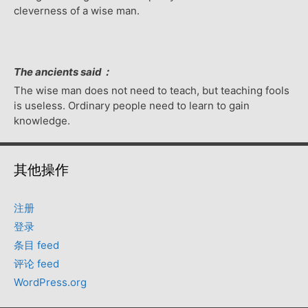
cleverness of a wise man.
The ancients said：
The wise man does not need to teach, but teaching fools
is useless. Ordinary people need to learn to gain
knowledge.
其他操作
注册
登录
条目 feed
评论 feed
WordPress.org