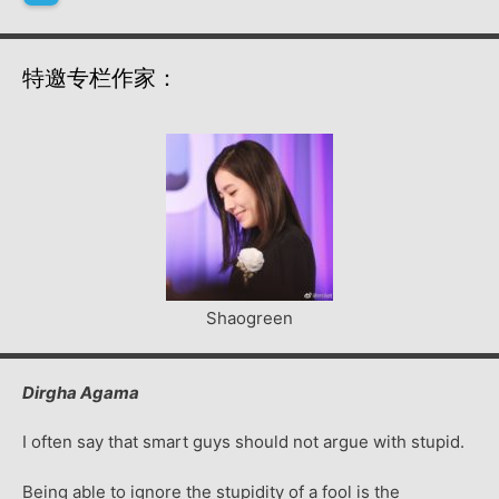
特邀专栏作家：
Shaogreen
Dirgha Agama
I often say that smart guys should not argue with stupid.
Being able to ignore the stupidity of a fool is the