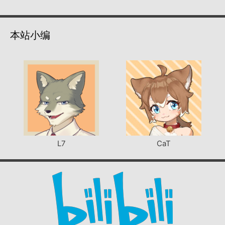
本站小编
L7
CaT