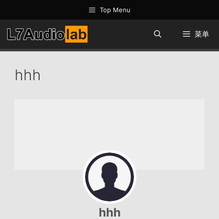
跳
Top Menu
至
内
菜单
容
hhh
hhh