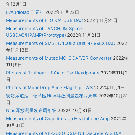
年12月1日
L7Audiolab 三周年
2022年11月22日
Measurements of FiiO KA1 USB DAC
2022年11月21日
Measurements of TANCHJIM Space
USBDAC/HPAMP(Prototype)
2022年11月21日
Measurements of SMSL D400EX Dual 4499EX DAC
2022
年11月13日
Measurements of Mutec MC-6 DAF/SR Converter
2022年
11月6日
Photos of Truthear HEXA In-Ear Headphone
2022年11月2
日
Photos of MoonDrop Alice Flagship TWS
2022年11月1日
安贫乐道法—记草医Niao耳放测量发布两周年
2022年10月31
日
Niao耳放测量发布周年祭
2022年10月31日
Measurements of Cyaudio Niao Headphone Amp
2022年
10月31日
Measurements of VEZZOSO DSD-NB Discrete Δ-Σ D/A