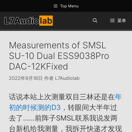
跳
Top Menu
至
内
菜单
容
Measurements of SMSL
SU-10 Dual ESS9038Pro
DAC-12KFixed
2022年9月16日
作者
L7Audiolab
话说本站上次测量双目三林还是在
年
初的时候测的D3
，转眼间大半年过
去了……前阵子SMSL联系我说发两
台新机给我测量，我拆开快递才发现