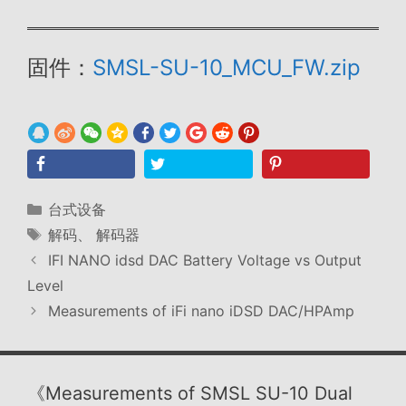
固件：
SMSL-SU-10_MCU_FW.zip
分
台式设备
类
标
解码
、
解码器
签
IFI NANO idsd DAC Battery Voltage vs Output
Level
Measurements of iFi nano iDSD DAC/HPAmp
《Measurements of SMSL SU-10 Dual