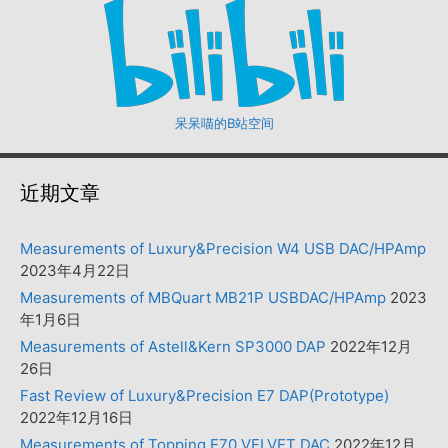
呆呆喵的B站空间
近期文章
Measurements of Luxury&Precision W4 USB DAC/HPAmp
2023年4月22日
Measurements of MBQuart MB21P USBDAC/HPAmp
2023
年1月6日
Measurements of Astell&Kern SP3000 DAP
2022年12月
26日
Fast Review of Luxury&Precision E7 DAP(Prototype)
2022年12月16日
Measurements of Topping E70 VELVET DAC
2022年12月