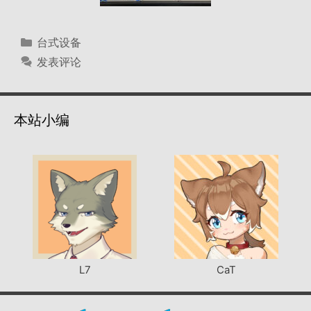
分
台式设备
类
发表评论
本站小编
L7
CaT