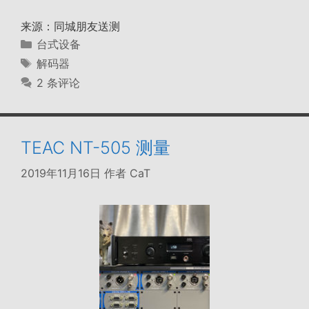
来源：同城朋友送测
分
台式设备
类
标
解码器
签
2 条评论
TEAC NT-505 测量
2019年11月16日
作者
CaT