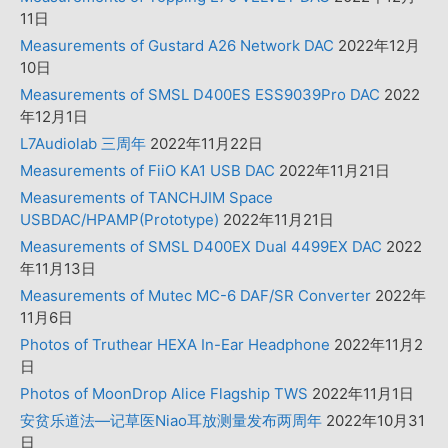
11日
Measurements of Gustard A26 Network DAC
2022年12月
10日
Measurements of SMSL D400ES ESS9039Pro DAC
2022
年12月1日
L7Audiolab 三周年
2022年11月22日
Measurements of FiiO KA1 USB DAC
2022年11月21日
Measurements of TANCHJIM Space
USBDAC/HPAMP(Prototype)
2022年11月21日
Measurements of SMSL D400EX Dual 4499EX DAC
2022
年11月13日
Measurements of Mutec MC-6 DAF/SR Converter
2022年
11月6日
Photos of Truthear HEXA In-Ear Headphone
2022年11月2
日
Photos of MoonDrop Alice Flagship TWS
2022年11月1日
安贫乐道法—记草医Niao耳放测量发布两周年
2022年10月31
日