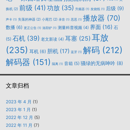
前级
(41)
功放
(35)
后级
(9)
换机
(2)
升频器
(1)
发烧线
(1)
播放器
(70)
失落的神器
(2)
小尾巴
(2)
声卡
(1)
录音
(1)
恶恶
(1)
界面
(16)
数播
(6)
石
测量科普视频
(4)
更正公告
(1)
洛阳铲
(1)
耳放
石机
(39)
耳塞
(25)
(5)
老文新读
(4)
(235)
解码
(212)
胆机
(17)
耳机
(6)
蓝牙
(1)
解码器
(151)
骚绿的无病呻吟
(8)
音箱
(5)
隔离
(1)
文章归档
2023 年 4 月
(1)
2023 年 1 月
(1)
2022 年 12 月
(5)
2022 年 11 月
(7)