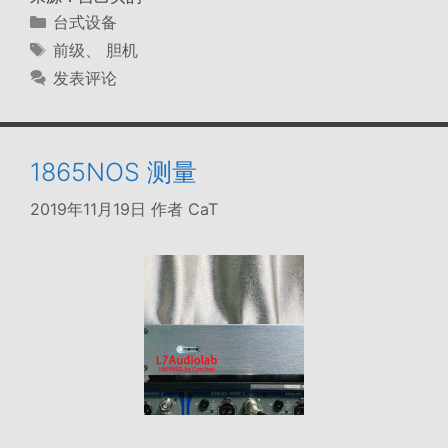
分
台式设备
类
标
前级
、
胆机
签
发表评论
1865NOS 测量
2019年11月19日
作者
CaT