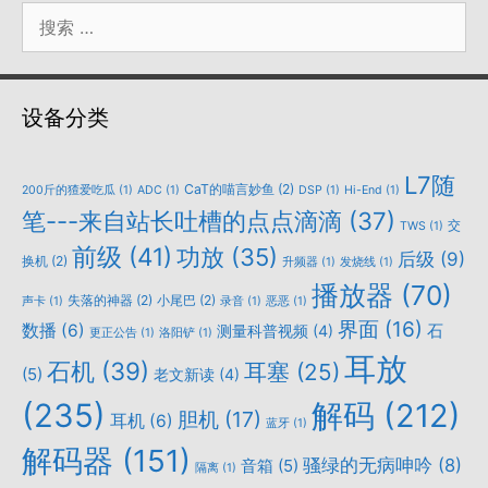
搜
索：
设备分类
L7随
CaT的喵言妙鱼
(2)
200斤的猹爱吃瓜
(1)
ADC
(1)
DSP
(1)
Hi-End
(1)
笔---来自站长吐槽的点点滴滴
(37)
交
TWS
(1)
前级
(41)
功放
(35)
后级
(9)
换机
(2)
升频器
(1)
发烧线
(1)
播放器
(70)
失落的神器
(2)
小尾巴
(2)
声卡
(1)
录音
(1)
恶恶
(1)
界面
(16)
数播
(6)
石
测量科普视频
(4)
更正公告
(1)
洛阳铲
(1)
耳放
石机
(39)
耳塞
(25)
(5)
老文新读
(4)
(235)
解码
(212)
胆机
(17)
耳机
(6)
蓝牙
(1)
解码器
(151)
骚绿的无病呻吟
(8)
音箱
(5)
隔离
(1)