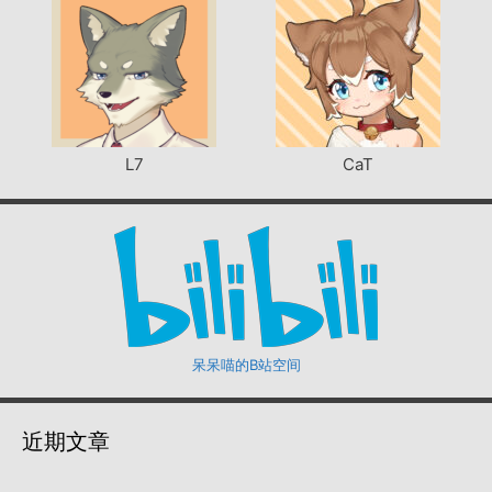
L7
CaT
呆呆喵的B站空间
近期文章