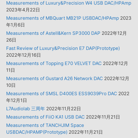
Measurements of Luxury&Precision W4 USB DAC/HPAmp
2023年4月22日
Measurements of MBQuart MB21P USBDAC/HPAmp
2023
年1月6日
Measurements of Astell&Kern SP3000 DAP
2022年12月
26日
Fast Review of Luxury&Precision E7 DAP(Prototype)
2022年12月16日
Measurements of Topping E70 VELVET DAC
2022年12月
11日
Measurements of Gustard A26 Network DAC
2022年12月
10日
Measurements of SMSL D400ES ESS9039Pro DAC
2022
年12月1日
L7Audiolab 三周年
2022年11月22日
Measurements of FiiO KA1 USB DAC
2022年11月21日
Measurements of TANCHJIM Space
USBDAC/HPAMP(Prototype)
2022年11月21日