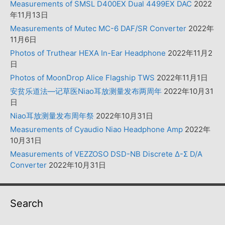
Measurements of SMSL D400EX Dual 4499EX DAC
2022
年11月13日
Measurements of Mutec MC-6 DAF/SR Converter
2022年
11月6日
Photos of Truthear HEXA In-Ear Headphone
2022年11月2
日
Photos of MoonDrop Alice Flagship TWS
2022年11月1日
安贫乐道法—记草医Niao耳放测量发布两周年
2022年10月31
日
Niao耳放测量发布周年祭
2022年10月31日
Measurements of Cyaudio Niao Headphone Amp
2022年
10月31日
Measurements of VEZZOSO DSD-NB Discrete Δ-Σ D/A
Converter
2022年10月31日
Search