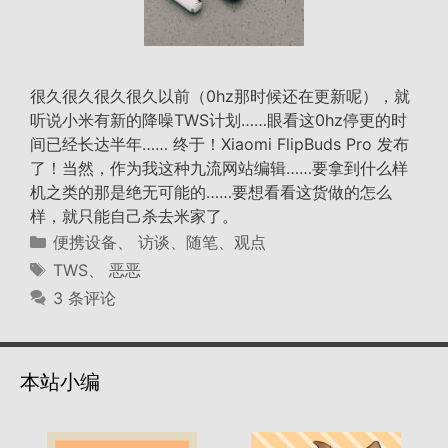
很久很久很久很久以前（0hz那时候还在更新呢），就
听说小米有新的降噪TWS计划……眼看这0hz停更的时
间已经长达半年…… 终于！Xiaomi FlipBuds Pro 发布
了！当然，作为我这种九流网站编辑……要拿到什么样
机之类的那是绝无可能的……要想看看这货做的怎么
样，就只能自己杀去米家了。
分
便携设备
、
访谈、随笔、观点
类
标
TWS
、
恶恶
签
3 条评论
本站小编