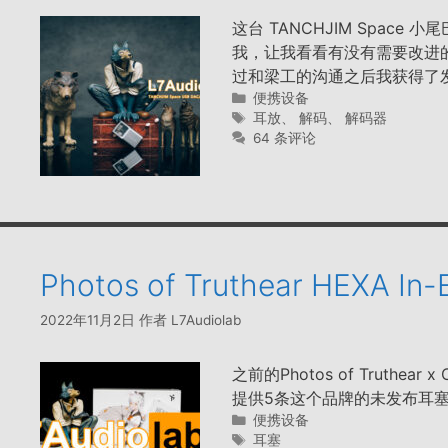
这台 TANCHJIM Spa
我，让我看看有没有需要改进
过和梁工的沟通之后我获得了
分
便携设备
类
标
耳放
、
解码
、
解码器
签
64 条评论
Photos of Truthear HEXA In
2022年11月2日
作者
L7Audiolab
之前的Photos of Truthear
提供5条这个品牌的未发布耳塞作为抽奖
分
便携设备
类
标
耳塞