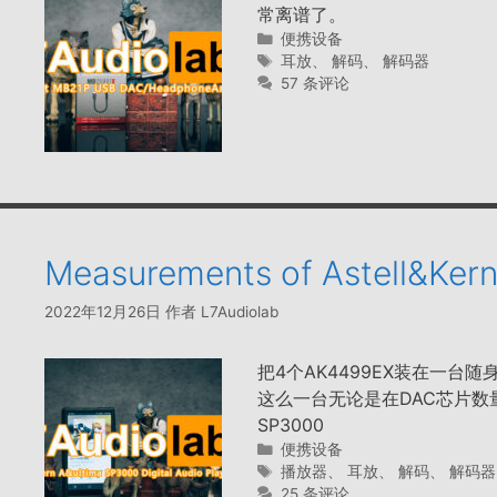
常离谱了。
分
便携设备
类
标
耳放
、
解码
、
解码器
签
57 条评论
Measurements of Astell&Ker
2022年12月26日
作者
L7Audiolab
把4个AK4499EX装在一
这么一台无论是在DAC芯片数量还
SP3000
分
便携设备
类
标
播放器
、
耳放
、
解码
、
解码器
签
25 条评论