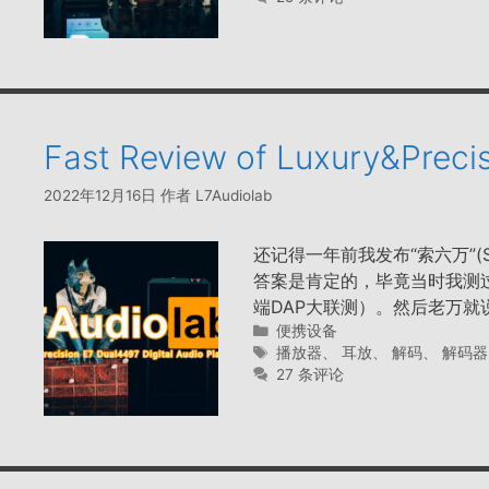
Fast Review of Luxury&Preci
2022年12月16日
作者
L7Audiolab
还记得一年前我发布“索六万”(
答案是肯定的，毕竟当时我测
端DAP大联测）。然后老万就
分
便携设备
类
标
播放器
、
耳放
、
解码
、
解码器
签
27 条评论