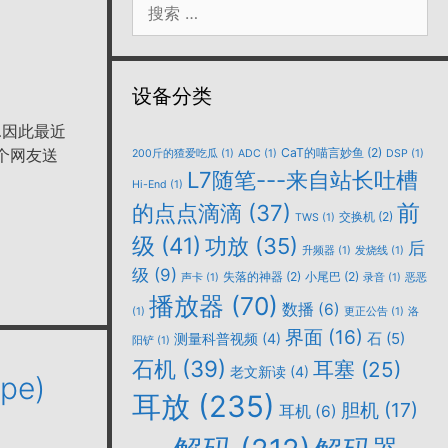
索：
设备分类
…因此最近
一个网友送
CaT的喵言妙鱼
(2)
200斤的猹爱吃瓜
(1)
ADC
(1)
DSP
(1)
L7随笔---来自站长吐槽
Hi-End
(1)
的点点滴滴
(37)
前
交换机
(2)
TWS
(1)
级
(41)
功放
(35)
后
升频器
(1)
发烧线
(1)
级
(9)
失落的神器
(2)
小尾巴
(2)
声卡
(1)
录音
(1)
恶恶
播放器
(70)
数播
(6)
(1)
更正公告
(1)
洛
界面
(16)
石
(5)
测量科普视频
(4)
阳铲
(1)
石机
(39)
耳塞
(25)
老文新读
(4)
pe)
耳放
(235)
胆机
(17)
耳机
(6)