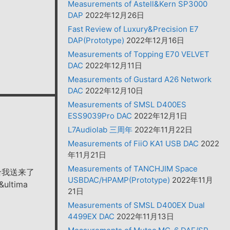
Measurements of Astell&Kern SP3000
DAP
2022年12月26日
Fast Review of Luxury&Precision E7
DAP(Prototype)
2022年12月16日
Measurements of Topping E70 VELVET
DAC
2022年12月11日
Measurements of Gustard A26 Network
DAC
2022年12月10日
Measurements of SMSL D400ES
ESS9039Pro DAC
2022年12月1日
L7Audiolab 三周年
2022年11月22日
Measurements of FiiO KA1 USB DAC
2022
年11月21日
Measurements of TANCHJIM Space
给我送来了
USBDAC/HPAMP(Prototype)
2022年11月
ltima
21日
Measurements of SMSL D400EX Dual
4499EX DAC
2022年11月13日