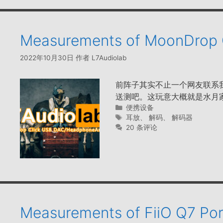
Measurements of MoonDrop
2022年10月30日
作者
L7Audiolab
前阵子其实不止一个网友联系
送测吧。这玩意大概就是水月
分
便携设备
类
标
耳放
、
解码
、
解码器
签
20 条评论
Measurements of FiiO Q7 Po