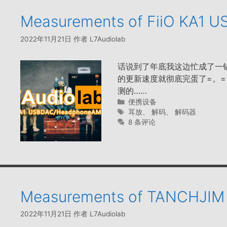
Measurements of FiiO KA1 U
2022年11月21日
作者
L7Audiolab
话说到了年底我这边忙成了一
的更新速度就彻底完蛋了=。= 今
测的……
分
便携设备
类
标
耳放
、
解码
、
解码器
签
8 条评论
Measurements of TANCHJIM
2022年11月21日
作者
L7Audiolab