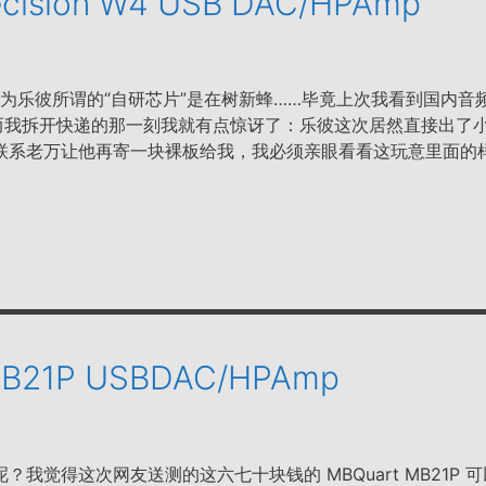
ecision W4 USB DAC/HPAmp
为乐彼所谓的“自研芯片”是在树新蜂……毕竟上次我看到国内音
然而我拆开快递的那一刻我就有点惊讶了：乐彼这次居然直接出了
联系老万让他再寄一块裸板给我，我必须亲眼看看这玩意里面的
 MB21P USBDAC/HPAmp
我觉得这次网友送测的这六七十块钱的 MBQuart MB21P 