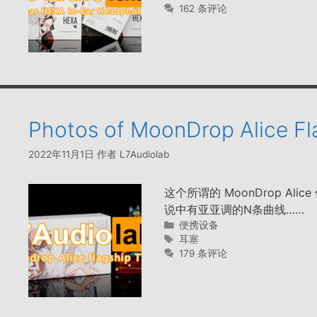
签
162 条评论
Photos of MoonDrop Alice F
2022年11月1日
作者
L7Audiolab
这个所谓的 MoonDrop A
说中有亚亚调的N条曲线……
分
便携设备
类
标
耳塞
签
179 条评论