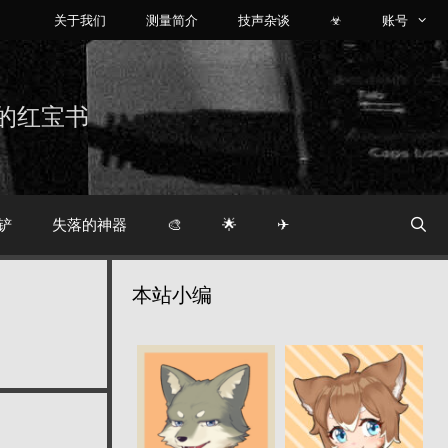
关于我们
测量简介
技声杂谈
☣
账号
烧友的红宝书
铲
失落的神器
🎨
🌟
✈
本站小编