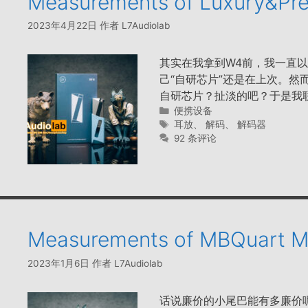
Measurements of Luxury&Pr
2023年4月22日
作者
L7Audiolab
其实在我拿到W4前，我一直以
己“自研芯片”还是在上次。
自研芯片？扯淡的吧？于是我
分
便携设备
类
标
耳放
、
解码
、
解码器
签
92 条评论
Measurements of MBQuart
2023年1月6日
作者
L7Audiolab
话说廉价的小尾巴能有多廉价呢？