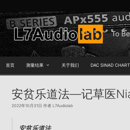
跳
至
内
容
To 
首页
测量结果
关于我们
DAC SINAD CHAR
安贫乐道法—记草医Ni
2022年10月31日
作者
L7Audiolab
安贫乐道法