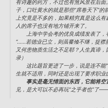
有诗趣的药方，不过也有煞风景在后面
子，口吐黄水的就是那些“席卷天下”
上究竟是不多的，如果精穷真是这么有
人的席子也没有地方铺开来了。
上海中学会考的优良成绩发表了，有
“……若德业已立，则虽饔飧不继，捉
又何患物质生活之不足耶？人生真谛，
录）
这比题旨更进了一步，说是连不能“充
生就不适用，同时还是出现了要求职业
事实是毫无情面的东西，它能将空
见，是大可以不必再玩“之乎者也”了—