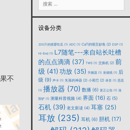
索：
设备分类
CaT的喵言妙鱼
(2)
200斤的猹爱吃瓜
(1)
ADC
(1)
DSP
(1)
L7随笔---来自站长吐槽
Hi-End
(1)
的点点滴滴
(37)
前
交换机
(2)
TWS
(1)
级
(41)
功放
(35)
后
升频器
(1)
发烧线
(1)
…果不
级
(9)
失落的神器
(2)
小尾巴
(2)
声卡
(1)
录音
(1)
恶恶
播放器
(70)
数播
(6)
(1)
更正公告
(1)
洛
界面
(16)
石
(5)
测量科普视频
(4)
阳铲
(1)
石机
(39)
耳塞
(25)
老文新读
(4)
耳放
(235)
胆机
(17)
耳机
(6)