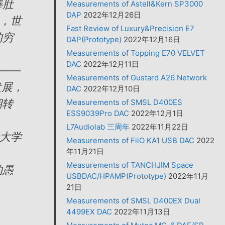
捧肚
Measurements of Astell&Kern SP3000
DAP
2022年12月26日
人，世
Fast Review of Luxury&Precision E7
的穷
DAP(Prototype)
2022年12月16日
Measurements of Topping E70 VELVET
DAC
2022年12月11日
——
Measurements of Gustard A26 Network
发展，
DAC
2022年12月10日
期转
Measurements of SMSL D400ES
ESS9039Pro DAC
2022年12月1日
L7Audiolab 三周年
2022年11月22日
大学
Measurements of FiiO KA1 USB DAC
2022
年11月21日
Measurements of TANCHJIM Space
的愚
USBDAC/HPAMP(Prototype)
2022年11月
21日
Measurements of SMSL D400EX Dual
4499EX DAC
2022年11月13日