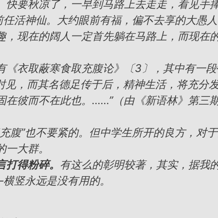
。快要秋凉了，一早到马路上去走走，看见手
的前任活神仙。大约眼前有福，偏不去享的大愚
趣，现在的阔人一定首先躺在马路上，而现在
《衣取蔽寒食取充腹论》〔3〕，其中有一段
襟肘见，而其名德足传于后，精神生活，将充分
固在彼而不在此也。……”（由《新语林》第三
腹”也不要紧的。但中学生所开的良方，对于
的一大群。
言打得粉碎。
有这么的彰明较著，其实，据我
—横竖永远是没有用的。