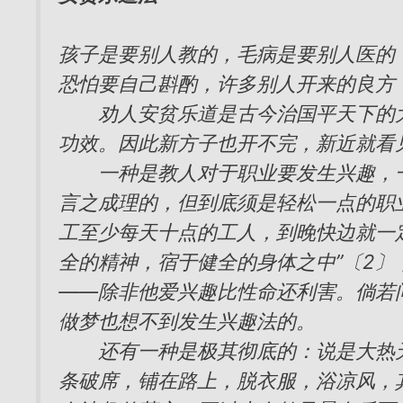
孩子是要别人教的，毛病是要别人医的
恐怕要自己斟酌，许多别人开来的良方
劝人安贫乐道是古今治国平天下的大
功效。因此新方子也开不完，新近就看
一种是教人对于职业要发生兴趣，一
言之成理的，但到底须是轻松一点的职
工至少每天十点的工人，到晚快边就一
全的精神，宿于健全的身体之中”〔2
——除非他爱兴趣比性命还利害。倘若
做梦也想不到发生兴趣法的。
还有一种是极其彻底的：说是大热天
条破席，铺在路上，脱衣服，浴凉风，