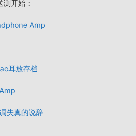
送测开始：
eadphone Amp
ao耳放存档
eAmp
对于互调失真的说辞