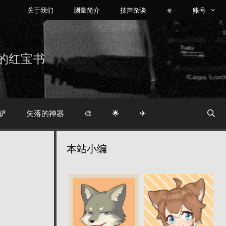
关于我们
测量简介
技声杂谈
☣
账号
烧友的红宝书
铲
失落的神器
🎨
🌟
✈
本站小编