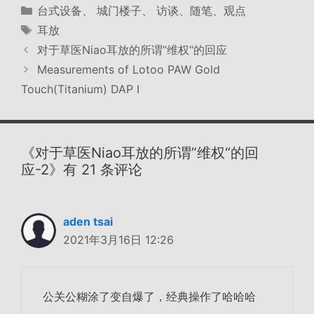
分
台式设备
、
城门楼子
、
访谈、随笔、观点
类
标
耳放
签
对于草医Niao耳放的所谓”维权“的回应
Measurements of Lotoo PAW Gold
Touch(Titanium) DAP I
《对于草医Niao耳放的所谓”维权“的回
应-2》有 21 条评论
aden tsai
2021年3月16日 12:26
公关公糊涂了变自爆了，经典操作了哈哈哈