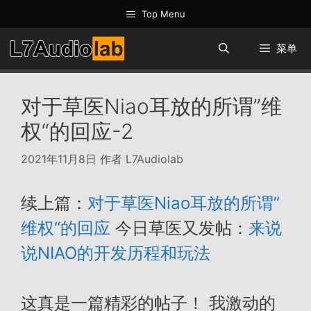
跳
Top Menu
至
内
菜单
容
对于草医Niao耳放的所谓”维
权“的回应-2
2021年11月8日
作者
L7Audiolab
续上篇：
对于草医Niao耳放的所谓”
维权“的回应
今日草医又发帖：
来说
说NIAO的开发历程和玩法
这真是一篇精彩的帖子！ 我激动的