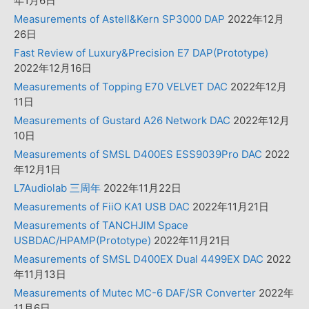
年1月6日
Measurements of Astell&Kern SP3000 DAP
2022年12月
26日
Fast Review of Luxury&Precision E7 DAP(Prototype)
2022年12月16日
Measurements of Topping E70 VELVET DAC
2022年12月
11日
Measurements of Gustard A26 Network DAC
2022年12月
10日
Measurements of SMSL D400ES ESS9039Pro DAC
2022
年12月1日
L7Audiolab 三周年
2022年11月22日
Measurements of FiiO KA1 USB DAC
2022年11月21日
Measurements of TANCHJIM Space
USBDAC/HPAMP(Prototype)
2022年11月21日
Measurements of SMSL D400EX Dual 4499EX DAC
2022
年11月13日
Measurements of Mutec MC-6 DAF/SR Converter
2022年
11月6日