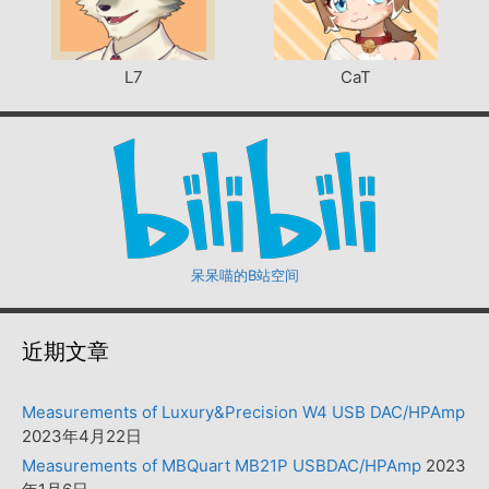
L7
CaT
呆呆喵的B站空间
近期文章
Measurements of Luxury&Precision W4 USB DAC/HPAmp
2023年4月22日
Measurements of MBQuart MB21P USBDAC/HPAmp
2023