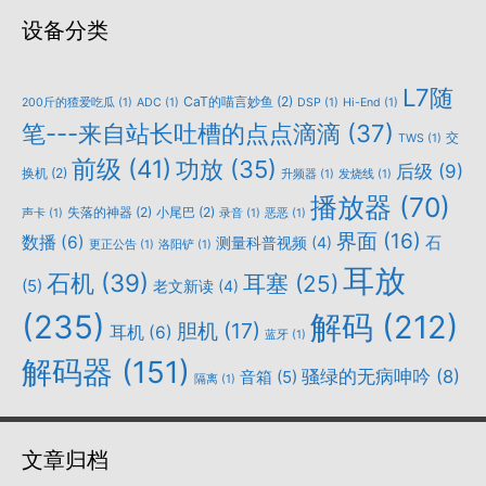
设备分类
L7随
CaT的喵言妙鱼
(2)
200斤的猹爱吃瓜
(1)
ADC
(1)
DSP
(1)
Hi-End
(1)
笔---来自站长吐槽的点点滴滴
(37)
交
TWS
(1)
前级
(41)
功放
(35)
后级
(9)
换机
(2)
升频器
(1)
发烧线
(1)
播放器
(70)
失落的神器
(2)
小尾巴
(2)
声卡
(1)
录音
(1)
恶恶
(1)
界面
(16)
数播
(6)
石
测量科普视频
(4)
更正公告
(1)
洛阳铲
(1)
耳放
石机
(39)
耳塞
(25)
(5)
老文新读
(4)
(235)
解码
(212)
胆机
(17)
耳机
(6)
蓝牙
(1)
解码器
(151)
骚绿的无病呻吟
(8)
音箱
(5)
隔离
(1)
文章归档