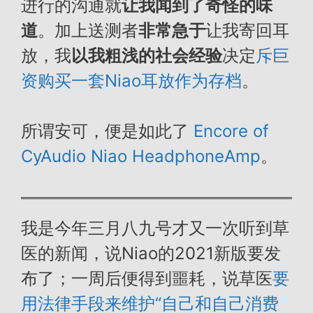
进行的沟通就
让我闻到了奇怪的味
道
。加上送测者
非常急于
让我寄回耳
放，我
以我粗浅的社会经验
决定
斥巨
资购买一套Niao耳放作为存档
。
所谓安可，便是如此了
Encore of
CyAudio Niao HeadphoneAmp
。
我是今年三月八九号才又一次听到草
医的新闻，说Niao的2021新版要发
布了；一周后便得到噩耗，说草医
要
用法律手段来维护“自己和自己消费