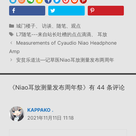
分
城门楼子
、
访谈、随笔、观点
类
标
L7随笔---来自站长吐槽的点点滴滴
、
耳放
签
Measurements of Cyaudio Niao Headphone
Amp
安贫乐道法—记草医Niao耳放测量发布两周年
《Niao耳放测量发布周年祭》有 44 条评论
KAPPAKO .
2021年11月11日 11:18