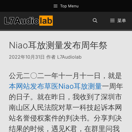
跳
Top Menu
至
内
菜单
容
Niao耳放测量发布周年祭
2022年10月31日
作者
L7Audiolab
公元二〇二一年十一月十一日，就是
本网站发布草医Niao耳放测量
一周年
的日子。就在昨日，我收到了深圳市
南山区人民法院对草一科技起诉本网
站名誉侵权案件的判决书。分享判决
结果的时候，遇见K君，在群里问我