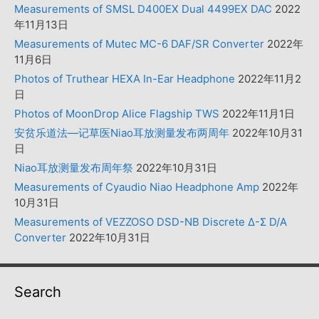
Measurements of SMSL D400EX Dual 4499EX DAC
2022
年11月13日
Measurements of Mutec MC-6 DAF/SR Converter
2022年
11月6日
Photos of Truthear HEXA In-Ear Headphone
2022年11月2
日
Photos of MoonDrop Alice Flagship TWS
2022年11月1日
安贫乐道法—记草医Niao耳放测量发布两周年
2022年10月31
日
Niao耳放测量发布周年祭
2022年10月31日
Measurements of Cyaudio Niao Headphone Amp
2022年
10月31日
Measurements of VEZZOSO DSD-NB Discrete Δ-Σ D/A
Converter
2022年10月31日
Search