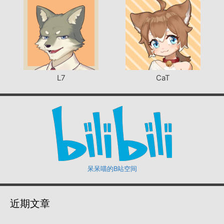
L7
CaT
呆呆喵的B站空间
近期文章