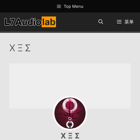
跳
Top Menu
至
内
菜单
容
Χ Ξ Σ
Χ Ξ Σ