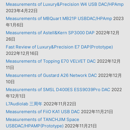
Measurements of Luxury&Precision W4 USB DAC/HPAmp
2023年4月22日
Measurements of MBQuart MB21P USBDAC/HPAmp
2023
年1月6日
Measurements of Astell&Kern SP3000 DAP
2022年12月
26日
Fast Review of Luxury&Precision E7 DAP(Prototype)
2022年12月16日
Measurements of Topping E70 VELVET DAC
2022年12月
11日
Measurements of Gustard A26 Network DAC
2022年12月
10日
Measurements of SMSL D400ES ESS9039Pro DAC
2022
年12月1日
L7Audiolab 三周年
2022年11月22日
Measurements of FiiO KA1 USB DAC
2022年11月21日
Measurements of TANCHJIM Space
USBDAC/HPAMP(Prototype)
2022年11月21日