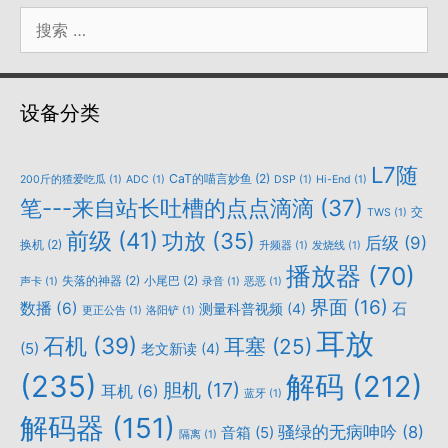
搜
索：
设备分类
L7随
CaT的喵言妙鱼
(2)
200斤的猹爱吃瓜
(1)
ADC
(1)
DSP
(1)
Hi-End
(1)
笔---来自站长吐槽的点点滴滴
(37)
交
TWS
(1)
前级
(41)
功放
(35)
后级
(9)
换机
(2)
升频器
(1)
发烧线
(1)
播放器
(70)
失落的神器
(2)
小尾巴
(2)
声卡
(1)
录音
(1)
恶恶
(1)
界面
(16)
数播
(6)
石
测量科普视频
(4)
更正公告
(1)
洛阳铲
(1)
耳放
石机
(39)
耳塞
(25)
(5)
老文新读
(4)
(235)
解码
(212)
胆机
(17)
耳机
(6)
蓝牙
(1)
解码器
(151)
骚绿的无病呻吟
(8)
音箱
(5)
隔离
(1)