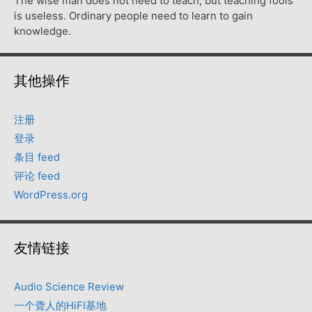
The wise man does not need to teach, but teaching fools
is useless. Ordinary people need to learn to gain
knowledge.
其他操作
注册
登录
条目 feed
评论 feed
WordPress.org
友情链接
Audio Science Review
一个聋人的HiFI基地