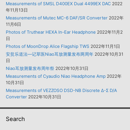
Measurements of SMSL D400EX Dual 4499EX DAC
2022
年11月13日
Measurements of Mutec MC-6 DAF/SR Converter
2022年
11月6日
Photos of Truthear HEXA In-Ear Headphone
2022年11月2
日
Photos of MoonDrop Alice Flagship TWS
2022年11月1日
安贫乐道法—记草医Niao耳放测量发布两周年
2022年10月31
日
Niao耳放测量发布周年祭
2022年10月31日
Measurements of Cyaudio Niao Headphone Amp
2022年
10月31日
Measurements of VEZZOSO DSD-NB Discrete Δ-Σ D/A
Converter
2022年10月31日
Search