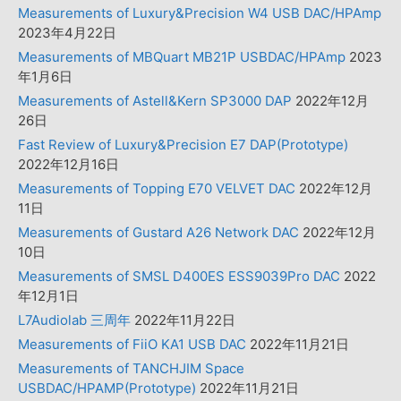
Measurements of Luxury&Precision W4 USB DAC/HPAmp
2023年4月22日
Measurements of MBQuart MB21P USBDAC/HPAmp
2023
年1月6日
Measurements of Astell&Kern SP3000 DAP
2022年12月
26日
Fast Review of Luxury&Precision E7 DAP(Prototype)
2022年12月16日
Measurements of Topping E70 VELVET DAC
2022年12月
11日
Measurements of Gustard A26 Network DAC
2022年12月
10日
Measurements of SMSL D400ES ESS9039Pro DAC
2022
年12月1日
L7Audiolab 三周年
2022年11月22日
Measurements of FiiO KA1 USB DAC
2022年11月21日
Measurements of TANCHJIM Space
USBDAC/HPAMP(Prototype)
2022年11月21日