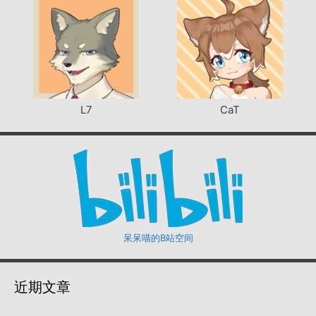
L7
CaT
呆呆喵的B站空间
近期文章