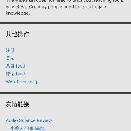
The wise man does not need to teach, but teaching fools
is useless. Ordinary people need to learn to gain
knowledge.
其他操作
注册
登录
条目 feed
评论 feed
WordPress.org
友情链接
Audio Science Review
一个聋人的HiFI基地