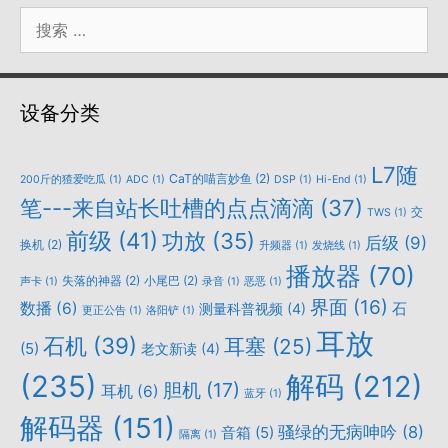
搜
索：
设备分类
L7随
CaT的喵言妙鱼
(2)
200斤的猹爱吃瓜
(1)
ADC
(1)
DSP
(1)
Hi-End
(1)
笔---来自站长吐槽的点点滴滴
(37)
交
TWS
(1)
前级
(41)
功放
(35)
后级
(9)
换机
(2)
升频器
(1)
发烧线
(1)
播放器
(70)
失落的神器
(2)
小尾巴
(2)
声卡
(1)
录音
(1)
恶恶
(1)
界面
(16)
数播
(6)
石
测量科普视频
(4)
更正公告
(1)
洛阳铲
(1)
耳放
石机
(39)
耳塞
(25)
(5)
老文新读
(4)
(235)
解码
(212)
胆机
(17)
耳机
(6)
蓝牙
(1)
解码器
(151)
骚绿的无病呻吟
(8)
音箱
(5)
隔离
(1)