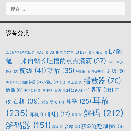
搜
索：
设备分类
L7随
CaT的喵言妙鱼
(2)
200斤的猹爱吃瓜
(1)
ADC
(1)
DSP
(1)
Hi-End
(1)
笔---来自站长吐槽的点点滴滴
(37)
交
TWS
(1)
前级
(41)
功放
(35)
后级
(9)
换机
(2)
升频器
(1)
发烧线
(1)
播放器
(70)
失落的神器
(2)
小尾巴
(2)
声卡
(1)
录音
(1)
恶恶
(1)
界面
(16)
数播
(6)
石
测量科普视频
(4)
更正公告
(1)
洛阳铲
(1)
耳放
石机
(39)
耳塞
(25)
(5)
老文新读
(4)
(235)
解码
(212)
胆机
(17)
耳机
(6)
蓝牙
(1)
解码器
(151)
骚绿的无病呻吟
(8)
音箱
(5)
隔离
(1)