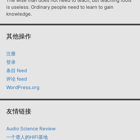
The wise man does not need to teach, but teaching fools
is useless. Ordinary people need to learn to gain
knowledge.
其他操作
注册
登录
条目 feed
评论 feed
WordPress.org
友情链接
Audio Science Review
一个聋人的HiFI基地