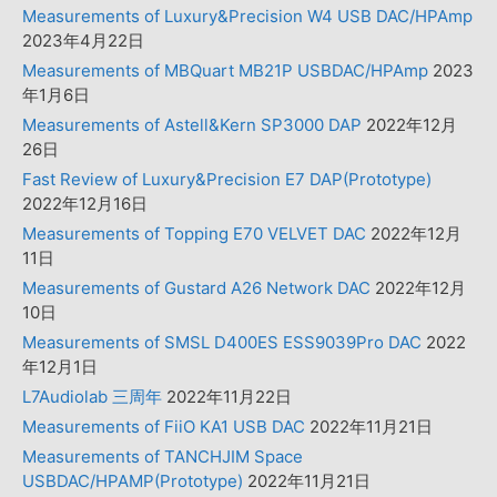
Measurements of Luxury&Precision W4 USB DAC/HPAmp
2023年4月22日
Measurements of MBQuart MB21P USBDAC/HPAmp
2023
年1月6日
Measurements of Astell&Kern SP3000 DAP
2022年12月
26日
Fast Review of Luxury&Precision E7 DAP(Prototype)
2022年12月16日
Measurements of Topping E70 VELVET DAC
2022年12月
11日
Measurements of Gustard A26 Network DAC
2022年12月
10日
Measurements of SMSL D400ES ESS9039Pro DAC
2022
年12月1日
L7Audiolab 三周年
2022年11月22日
Measurements of FiiO KA1 USB DAC
2022年11月21日
Measurements of TANCHJIM Space
USBDAC/HPAMP(Prototype)
2022年11月21日