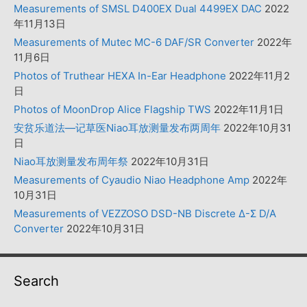
Measurements of SMSL D400EX Dual 4499EX DAC
2022
年11月13日
Measurements of Mutec MC-6 DAF/SR Converter
2022年
11月6日
Photos of Truthear HEXA In-Ear Headphone
2022年11月2
日
Photos of MoonDrop Alice Flagship TWS
2022年11月1日
安贫乐道法—记草医Niao耳放测量发布两周年
2022年10月31
日
Niao耳放测量发布周年祭
2022年10月31日
Measurements of Cyaudio Niao Headphone Amp
2022年
10月31日
Measurements of VEZZOSO DSD-NB Discrete Δ-Σ D/A
Converter
2022年10月31日
Search