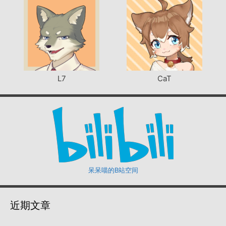
L7
CaT
呆呆喵的B站空间
近期文章