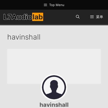
跳
Top Menu
至
内
菜单
容
havinshall
havinshall