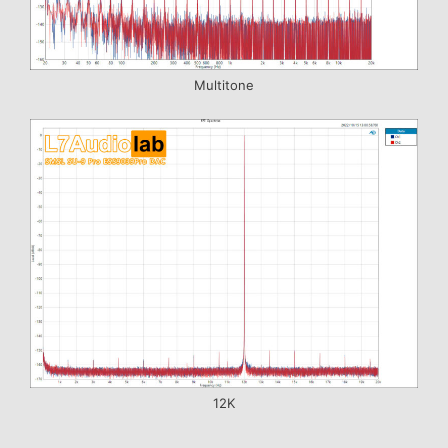
Multitone
12K