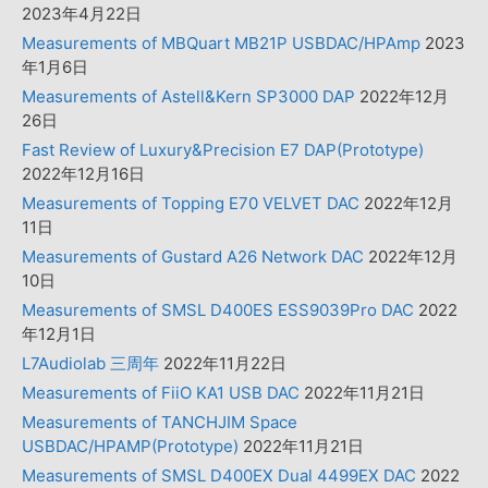
2023年4月22日
Measurements of MBQuart MB21P USBDAC/HPAmp
2023
年1月6日
Measurements of Astell&Kern SP3000 DAP
2022年12月
26日
Fast Review of Luxury&Precision E7 DAP(Prototype)
2022年12月16日
Measurements of Topping E70 VELVET DAC
2022年12月
11日
Measurements of Gustard A26 Network DAC
2022年12月
10日
Measurements of SMSL D400ES ESS9039Pro DAC
2022
年12月1日
L7Audiolab 三周年
2022年11月22日
Measurements of FiiO KA1 USB DAC
2022年11月21日
Measurements of TANCHJIM Space
USBDAC/HPAMP(Prototype)
2022年11月21日
Measurements of SMSL D400EX Dual 4499EX DAC
2022