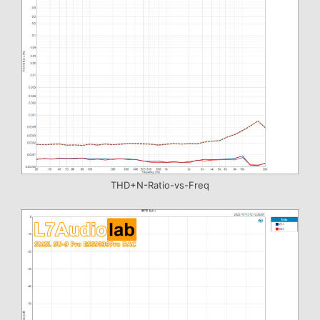
THD+N-Ratio-vs-Freq