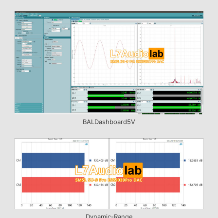
BALDashboard5V
Dynamic-Range