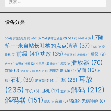
索：
设备分类
L7随
CaT的喵言妙鱼
(2)
200斤的猹爱吃瓜
(1)
ADC
(1)
DSP
(1)
Hi-End
(1)
笔---来自站长吐槽的点点滴滴
(37)
交
TWS
(1)
前级
(41)
功放
(35)
后级
(9)
换机
(2)
升频器
(1)
发烧线
(1)
播放器
(70)
失落的神器
(2)
小尾巴
(2)
声卡
(1)
录音
(1)
恶恶
(1)
界面
(16)
数播
(6)
石
测量科普视频
(4)
更正公告
(1)
洛阳铲
(1)
耳放
石机
(39)
耳塞
(25)
(5)
老文新读
(4)
(235)
解码
(212)
胆机
(17)
耳机
(6)
蓝牙
(1)
解码器
(151)
骚绿的无病呻吟
(8)
音箱
(5)
隔离
(1)