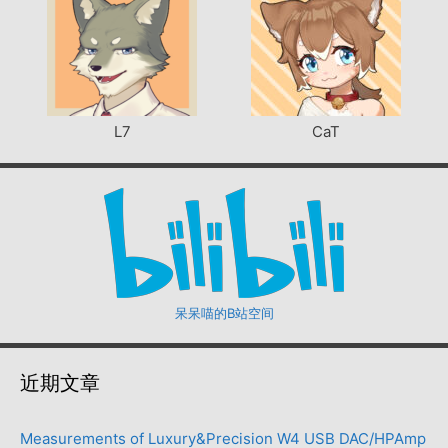
L7
CaT
呆呆喵的B站空间
近期文章
Measurements of Luxury&Precision W4 USB DAC/HPAmp