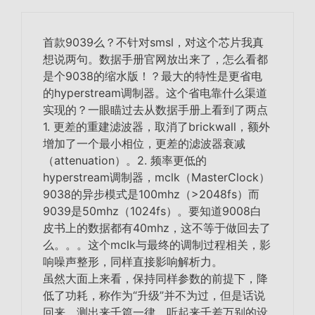
首款9039么？不针对smsl，对这个芯片我真
想说两句。数据手册官网放出来了，怎么看都
是个9038的缩水版！？最大的特性是更省电
的hyperstream调制器。这个省电靠什么渠道
实现的？一眼瞄过去从数据手册上看到了两点
1. 更差的重建滤波器，取消了brickwall
，
额外
增加了一个最小相位，
更差的滤波器衰减
（
attenuation）
。2. 频率更低的
hyperstream调制器，mclk（MasterClock）
9038的异步模式是100mhz（>2048fs）而
9039是50mhz（1024fs）。要知道9008白
皮书上的数据都有40mhz，这不等于做回去了
么。。。这个mclk与最终的调制过程相关，影
响噪声整形，同样直接影响解析力。
虽然大面上来看，保持同样参数的前提下，降
低了功耗，称作为“升级”并不为过，但是话说
回来，测出来千篇一律，听起来千差万别的设