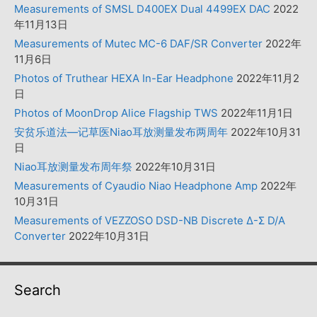
Measurements of SMSL D400EX Dual 4499EX DAC
2022
年11月13日
Measurements of Mutec MC-6 DAF/SR Converter
2022年
11月6日
Photos of Truthear HEXA In-Ear Headphone
2022年11月2
日
Photos of MoonDrop Alice Flagship TWS
2022年11月1日
安贫乐道法—记草医Niao耳放测量发布两周年
2022年10月31
日
Niao耳放测量发布周年祭
2022年10月31日
Measurements of Cyaudio Niao Headphone Amp
2022年
10月31日
Measurements of VEZZOSO DSD-NB Discrete Δ-Σ D/A
Converter
2022年10月31日
Search