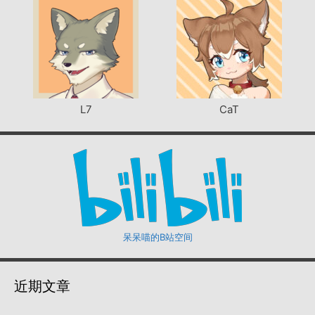
L7
CaT
呆呆喵的B站空间
近期文章