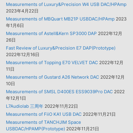
Measurements of Luxury&Precision W4 USB DAC/HPAmp
2023年4月22日
Measurements of MBQuart MB21P USBDAC/HPAmp
2023
年1月6日
Measurements of Astell&Kern SP3000 DAP
2022年12月
26日
Fast Review of Luxury&Precision E7 DAP(Prototype)
2022年12月16日
Measurements of Topping E70 VELVET DAC
2022年12月
11日
Measurements of Gustard A26 Network DAC
2022年12月
10日
Measurements of SMSL D400ES ESS9039Pro DAC
2022
年12月1日
L7Audiolab 三周年
2022年11月22日
Measurements of FiiO KA1 USB DAC
2022年11月21日
Measurements of TANCHJIM Space
USBDAC/HPAMP(Prototype)
2022年11月21日