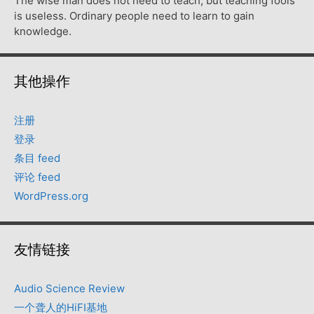
The wise man does not need to teach, but teaching fools
is useless. Ordinary people need to learn to gain
knowledge.
其他操作
注册
登录
条目 feed
评论 feed
WordPress.org
友情链接
Audio Science Review
一个聋人的HiFI基地