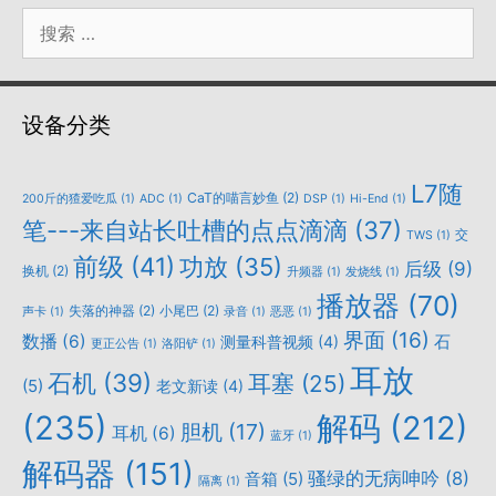
搜
索：
设备分类
L7随
CaT的喵言妙鱼
(2)
200斤的猹爱吃瓜
(1)
ADC
(1)
DSP
(1)
Hi-End
(1)
笔---来自站长吐槽的点点滴滴
(37)
交
TWS
(1)
前级
(41)
功放
(35)
后级
(9)
换机
(2)
升频器
(1)
发烧线
(1)
播放器
(70)
失落的神器
(2)
小尾巴
(2)
声卡
(1)
录音
(1)
恶恶
(1)
界面
(16)
数播
(6)
石
测量科普视频
(4)
更正公告
(1)
洛阳铲
(1)
耳放
石机
(39)
耳塞
(25)
(5)
老文新读
(4)
(235)
解码
(212)
胆机
(17)
耳机
(6)
蓝牙
(1)
解码器
(151)
骚绿的无病呻吟
(8)
音箱
(5)
隔离
(1)