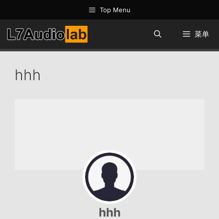
跳
Top Menu
至
内
菜单
容
hhh
hhh