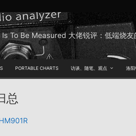
Be Is To Be Measured 大佬锐评：低端
TS
PORTABLE CHARTS
访谈、随笔、观点
洛阳
评归总
 HM901R