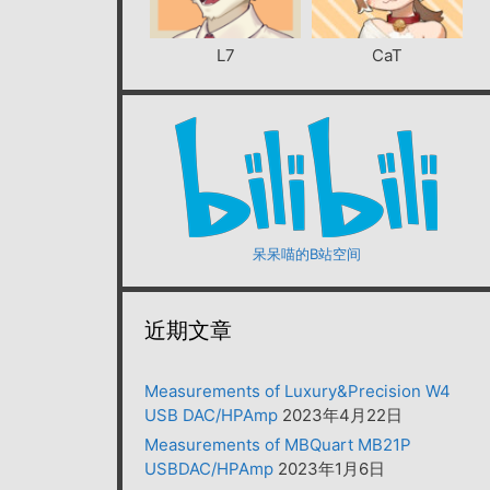
L7
CaT
呆呆喵的B站空间
近期文章
Measurements of Luxury&Precision W4
USB DAC/HPAmp
2023年4月22日
Measurements of MBQuart MB21P
USBDAC/HPAmp
2023年1月6日