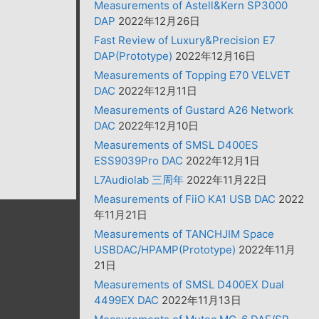
Measurements of Astell&Kern SP3000
DAP
2022年12月26日
Fast Review of Luxury&Precision E7
DAP(Prototype)
2022年12月16日
Measurements of Topping E70 VELVET
DAC
2022年12月11日
Measurements of Gustard A26 Network
DAC
2022年12月10日
Measurements of SMSL D400ES
ESS9039Pro DAC
2022年12月1日
L7Audiolab 三周年
2022年11月22日
Measurements of FiiO KA1 USB DAC
2022
年11月21日
Measurements of TANCHJIM Space
USBDAC/HPAMP(Prototype)
2022年11月
21日
Measurements of SMSL D400EX Dual
4499EX DAC
2022年11月13日