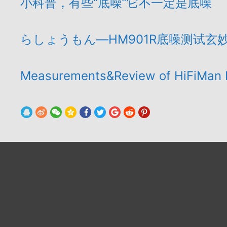
小科普，有些“底噪”它不一定是底噪
らしょうもん—HM901R底噪测试玄
Measurements&Review of HiFiMan