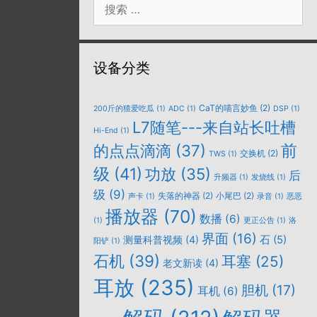
索：
设备分类
CaT的喵言妙鱼
(2)
200斤的猹爱吃瓜
(1)
ADC
(1)
DSP
(1)
L7随笔---来自站长吐槽
Hi-End
(1)
的点点滴滴
(37)
前
交换机
(2)
TWS
(1)
级
(41)
功放
(35)
后
升频器
(1)
发烧线
(1)
级
(9)
失落的神器
(2)
小尾巴
(2)
声卡
(1)
录音
(1)
恶恶
播放器
(70)
数播
(6)
(1)
更正公告
(1)
洛
界面
(16)
石
(5)
测量科普视频
(4)
阳铲
(1)
石机
(39)
耳塞
(25)
老文新读
(4)
耳放
(235)
胆机
(17)
耳机
(6)