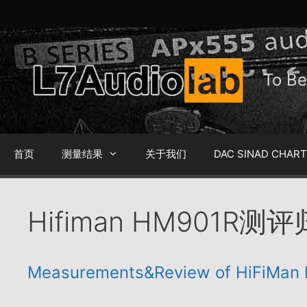
跳
至
内
容
To 
首页
测量结果
关于我们
DAC SINAD CHAR
Hifiman HM901R测
Measurements&Review of HiFiMan