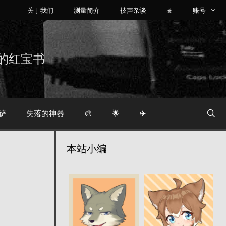
关于我们
测量简介
技声杂谈
☣
账号
烧友的红宝书
铲
失落的神器
🎨
🌟
✈
本站小编