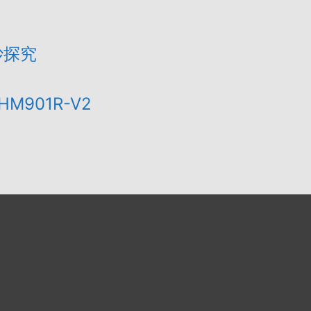
妙探究
 HM901R-V2