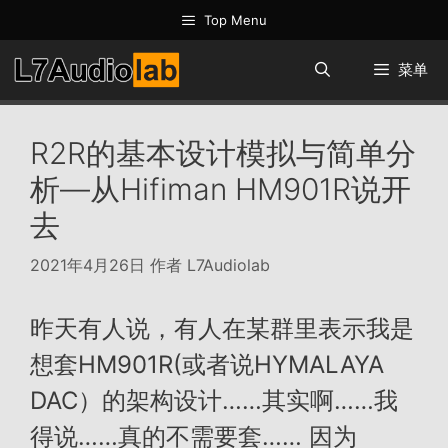
跳
Top Menu
至
内
菜单
容
R2R的基本设计模拟与简单分
析—从Hifiman HM901R说开
去
2021年4月26日
作者
L7Audiolab
昨天有人说，有人在某群里表示我是
想套HM901R(或者说HYMALAYA
DAC）的架构设计……其实啊……我
得说……真的不需要套…… 因为