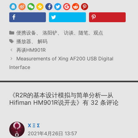
分
便携设备
、
洛阳铲
、
访谈、随笔、观点
类
标
播放器
、
解码
签
再谈HM901R
Measurements of Xing AF200 USB Digital
Interface
《R2R的基本设计模拟与简单分析—从
Hifiman HM901R说开去》有 32 条评论
Χ Ξ Σ
2021年4月26日 13:57