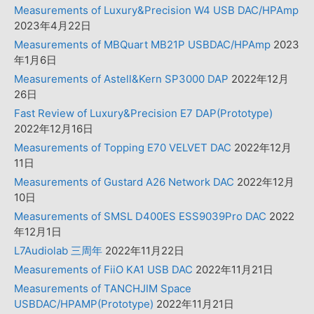
Measurements of Luxury&Precision W4 USB DAC/HPAmp
2023年4月22日
Measurements of MBQuart MB21P USBDAC/HPAmp
2023
年1月6日
Measurements of Astell&Kern SP3000 DAP
2022年12月
26日
Fast Review of Luxury&Precision E7 DAP(Prototype)
2022年12月16日
Measurements of Topping E70 VELVET DAC
2022年12月
11日
Measurements of Gustard A26 Network DAC
2022年12月
10日
Measurements of SMSL D400ES ESS9039Pro DAC
2022
年12月1日
L7Audiolab 三周年
2022年11月22日
Measurements of FiiO KA1 USB DAC
2022年11月21日
Measurements of TANCHJIM Space
USBDAC/HPAMP(Prototype)
2022年11月21日