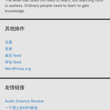
The wise man does not need to teach, but teaching fools
is useless. Ordinary people need to learn to gain
knowledge.
其他操作
注册
登录
条目 feed
评论 feed
WordPress.org
友情链接
Audio Science Review
一个聋人的HiFI基地