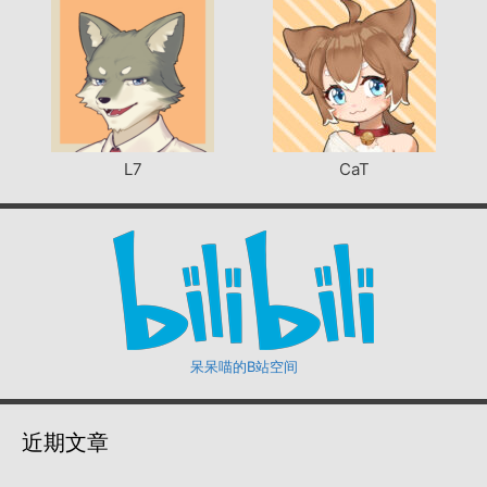
L7
CaT
呆呆喵的B站空间
近期文章