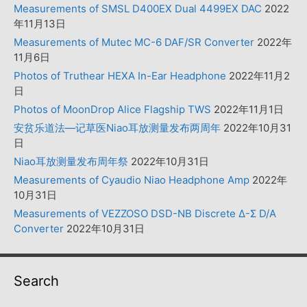
Measurements of SMSL D400EX Dual 4499EX DAC
2022
年11月13日
Measurements of Mutec MC-6 DAF/SR Converter
2022年
11月6日
Photos of Truthear HEXA In-Ear Headphone
2022年11月2
日
Photos of MoonDrop Alice Flagship TWS
2022年11月1日
安贫乐道法—记草医Niao耳放测量发布两周年
2022年10月31
日
Niao耳放测量发布周年祭
2022年10月31日
Measurements of Cyaudio Niao Headphone Amp
2022年
10月31日
Measurements of VEZZOSO DSD-NB Discrete Δ-Σ D/A
Converter
2022年10月31日
Search