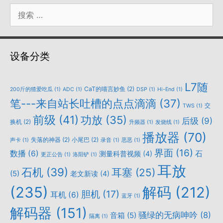
搜
索：
设备分类
L7随
CaT的喵言妙鱼
(2)
200斤的猹爱吃瓜
(1)
ADC
(1)
DSP
(1)
Hi-End
(1)
笔---来自站长吐槽的点点滴滴
(37)
交
TWS
(1)
前级
(41)
功放
(35)
后级
(9)
换机
(2)
升频器
(1)
发烧线
(1)
播放器
(70)
失落的神器
(2)
小尾巴
(2)
声卡
(1)
录音
(1)
恶恶
(1)
界面
(16)
数播
(6)
石
测量科普视频
(4)
更正公告
(1)
洛阳铲
(1)
耳放
石机
(39)
耳塞
(25)
(5)
老文新读
(4)
(235)
解码
(212)
胆机
(17)
耳机
(6)
蓝牙
(1)
解码器
(151)
骚绿的无病呻吟
(8)
音箱
(5)
隔离
(1)