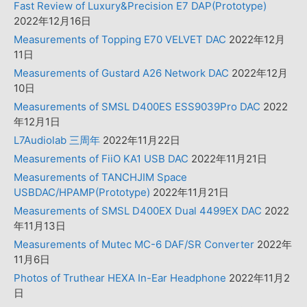
Fast Review of Luxury&Precision E7 DAP(Prototype)
2022年12月16日
Measurements of Topping E70 VELVET DAC
2022年12月
11日
Measurements of Gustard A26 Network DAC
2022年12月
10日
Measurements of SMSL D400ES ESS9039Pro DAC
2022
年12月1日
L7Audiolab 三周年
2022年11月22日
Measurements of FiiO KA1 USB DAC
2022年11月21日
Measurements of TANCHJIM Space
USBDAC/HPAMP(Prototype)
2022年11月21日
Measurements of SMSL D400EX Dual 4499EX DAC
2022
年11月13日
Measurements of Mutec MC-6 DAF/SR Converter
2022年
11月6日
Photos of Truthear HEXA In-Ear Headphone
2022年11月2
日