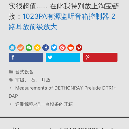
实很超值…… 在此我特别放上淘宝链
接：
1023PA有源监听音箱控制器 2
路耳放前级放大
分
台式设备
类
标
前级
、
石
、
耳放
签
Measurements of DETHONRAY Prelude DTR1+
DAP
送测惊魂–记一台设备的开箱