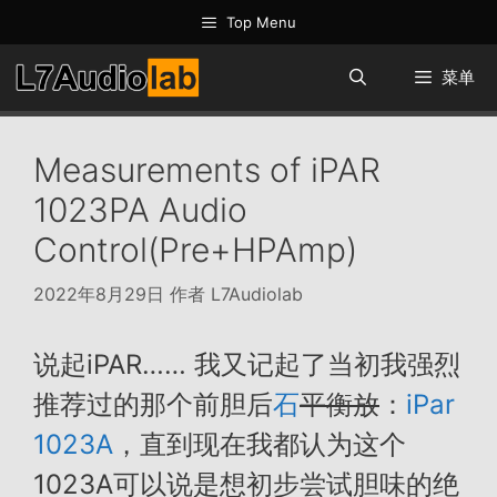
跳
Top Menu
至
内
菜单
容
Measurements of iPAR
1023PA Audio
Control(Pre+HPAmp)
2022年8月29日
作者
L7Audiolab
说起iPAR…… 我又记起了当初我强烈
推荐过的那个前胆后
石
平衡放
：
iPar
1023A
，直到现在我都认为这个
1023A可以说是想初步尝试胆味的绝