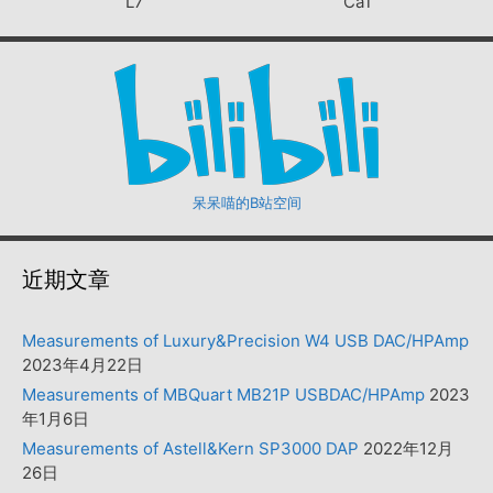
L7
CaT
呆呆喵的B站空间
近期文章
Measurements of Luxury&Precision W4 USB DAC/HPAmp
2023年4月22日
Measurements of MBQuart MB21P USBDAC/HPAmp
2023
年1月6日
Measurements of Astell&Kern SP3000 DAP
2022年12月
26日