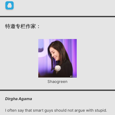
特邀专栏作家：
Shaogreen
Dirgha Agama
I often say that smart guys should not argue with stupid.