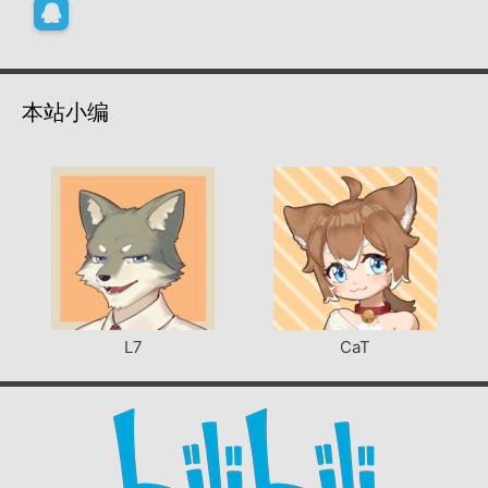
本站小编
L7
CaT