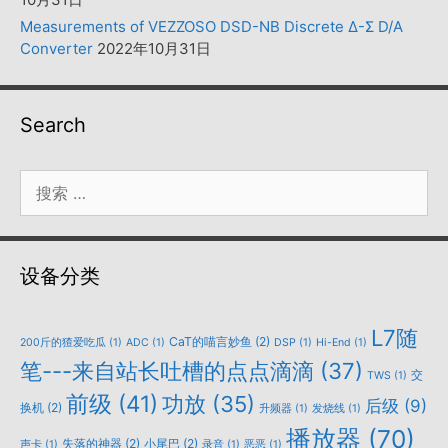
Measurements of VEZZOSO DSD-NB Discrete Δ-Σ D/A
Converter
2022年10月31日
Search
搜
索：
设备分类
L7随
CaT的喵言妙鱼
(2)
200斤的猹爱吃瓜
(1)
ADC
(1)
DSP
(1)
Hi-End
(1)
笔---来自站长吐槽的点点滴滴
(37)
交
TWS
(1)
前级
(41)
功放
(35)
后级
(9)
换机
(2)
升频器
(1)
发烧线
(1)
播放器
(70)
失落的神器
(2)
小尾巴
(2)
声卡
(1)
录音
(1)
恶恶
(1)