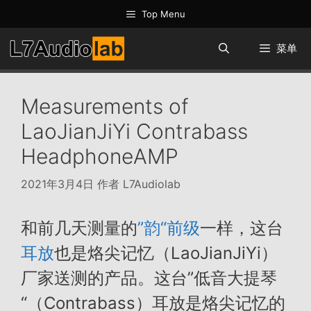
跳
Top Menu
至
内
菜单
容
Measurements of
LaoJianJiYi Contrabass
HeadphoneAMP
2021年3月4日
作者
L7Audiolab
和前几天测量的
”韵“前级
一样，这台
耳放
也是烙尖记忆（LaoJianJiYi）
厂家送测的产品。这台”低音大提琴
“（Contrabass）耳放是烙尖记忆的