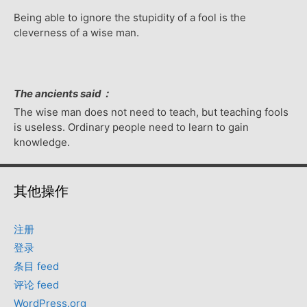
Being able to ignore the stupidity of a fool is the
cleverness of a wise man.
The ancients said：
The wise man does not need to teach, but teaching fools
is useless. Ordinary people need to learn to gain
knowledge.
其他操作
注册
登录
条目 feed
评论 feed
WordPress.org