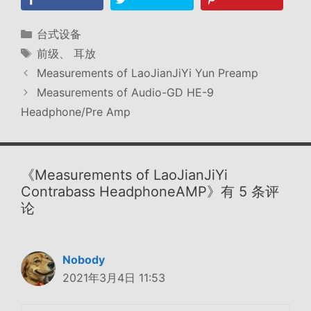
分
台式设备
类
标
前级
、
耳放
签
Measurements of LaoJianJiYi Yun Preamp
Measurements of Audio-GD HE-9
Headphone/Pre Amp
《Measurements of LaoJianJiYi
Contrabass HeadphoneAMP》有 5 条评
论
Nobody
2021年3月4日 11:53