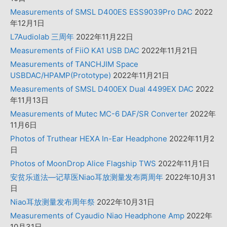
Measurements of SMSL D400ES ESS9039Pro DAC
2022
年12月1日
L7Audiolab 三周年
2022年11月22日
Measurements of FiiO KA1 USB DAC
2022年11月21日
Measurements of TANCHJIM Space
USBDAC/HPAMP(Prototype)
2022年11月21日
Measurements of SMSL D400EX Dual 4499EX DAC
2022
年11月13日
Measurements of Mutec MC-6 DAF/SR Converter
2022年
11月6日
Photos of Truthear HEXA In-Ear Headphone
2022年11月2
日
Photos of MoonDrop Alice Flagship TWS
2022年11月1日
安贫乐道法—记草医Niao耳放测量发布两周年
2022年10月31
日
Niao耳放测量发布周年祭
2022年10月31日
Measurements of Cyaudio Niao Headphone Amp
2022年
10月31日