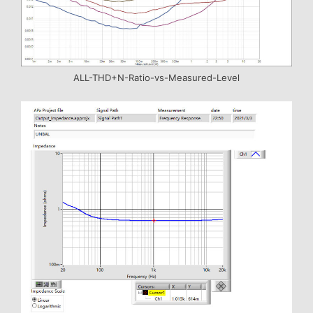
ALL-THD+N-Ratio-vs-Measured-Level