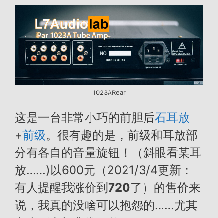
1023ARear
这是一台非常小巧的前胆后
石
耳放
+
前级
。很有趣的是，前级和耳放部
分有各自的音量旋钮！（斜眼看某耳
放……)以600元（2021/3/4更新：
有人提醒我涨价到
720
了）的售价来
说，我真的没啥可以抱怨的……尤其