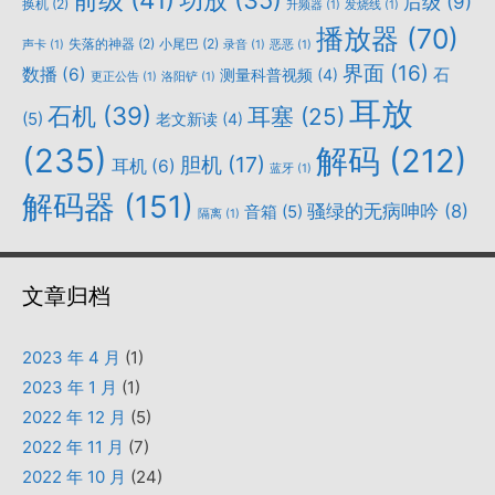
功放
(35)
后级
(9)
换机
(2)
升频器
(1)
发烧线
(1)
播放器
(70)
失落的神器
(2)
小尾巴
(2)
声卡
(1)
录音
(1)
恶恶
(1)
界面
(16)
数播
(6)
石
测量科普视频
(4)
更正公告
(1)
洛阳铲
(1)
耳放
石机
(39)
耳塞
(25)
(5)
老文新读
(4)
(235)
解码
(212)
胆机
(17)
耳机
(6)
蓝牙
(1)
解码器
(151)
骚绿的无病呻吟
(8)
音箱
(5)
隔离
(1)
文章归档
2023 年 4 月
(1)
2023 年 1 月
(1)
2022 年 12 月
(5)
2022 年 11 月
(7)
2022 年 10 月
(24)