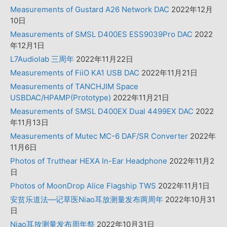
Measurements of Gustard A26 Network DAC
2022年12月
10日
Measurements of SMSL D400ES ESS9039Pro DAC
2022
年12月1日
L7Audiolab 三周年
2022年11月22日
Measurements of FiiO KA1 USB DAC
2022年11月21日
Measurements of TANCHJIM Space
USBDAC/HPAMP(Prototype)
2022年11月21日
Measurements of SMSL D400EX Dual 4499EX DAC
2022
年11月13日
Measurements of Mutec MC-6 DAF/SR Converter
2022年
11月6日
Photos of Truthear HEXA In-Ear Headphone
2022年11月2
日
Photos of MoonDrop Alice Flagship TWS
2022年11月1日
安贫乐道法—记草医Niao耳放测量发布两周年
2022年10月31
日
Niao耳放测量发布周年祭
2022年10月31日