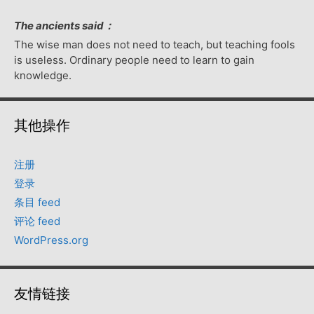
The ancients said：
The wise man does not need to teach, but teaching fools
is useless. Ordinary people need to learn to gain
knowledge.
其他操作
注册
登录
条目 feed
评论 feed
WordPress.org
友情链接