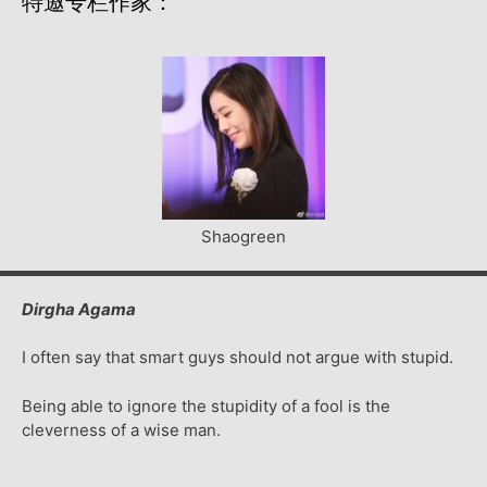
特邀专栏作家：
Shaogreen
Dirgha Agama
I often say that smart guys should not argue with stupid.
Being able to ignore the stupidity of a fool is the
cleverness of a wise man.