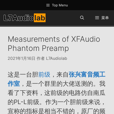
跳
Top Menu
至
内
菜单
容
Measurements of XFAudio
Phantom Preamp
2021年1月16日
作者
L7Audiolab
这是一台胆
前级
，来自
张兴富音频工
作室
，是一个群里的大佬送测的。我
看了下资料，这前级的电路仿自南瓜
的PL-L前级。作为一个胆前级来说，
宣称的指标是相当不错的，原厂的频