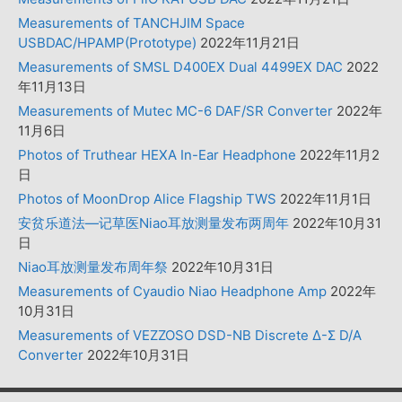
Measurements of TANCHJIM Space
USBDAC/HPAMP(Prototype)
2022年11月21日
Measurements of SMSL D400EX Dual 4499EX DAC
2022
年11月13日
Measurements of Mutec MC-6 DAF/SR Converter
2022年
11月6日
Photos of Truthear HEXA In-Ear Headphone
2022年11月2
日
Photos of MoonDrop Alice Flagship TWS
2022年11月1日
安贫乐道法—记草医Niao耳放测量发布两周年
2022年10月31
日
Niao耳放测量发布周年祭
2022年10月31日
Measurements of Cyaudio Niao Headphone Amp
2022年
10月31日
Measurements of VEZZOSO DSD-NB Discrete Δ-Σ D/A
Converter
2022年10月31日