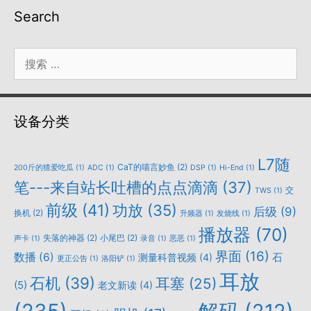
Search
搜
索：
设备分类
L7随
CaT的喵言妙鱼
(2)
200斤的猹爱吃瓜
(1)
ADC
(1)
DSP
(1)
Hi-End
(1)
笔---来自站长吐槽的点点滴滴
(37)
交
TWS
(1)
前级
(41)
功放
(35)
后级
(9)
换机
(2)
升频器
(1)
发烧线
(1)
播放器
(70)
失落的神器
(2)
小尾巴
(2)
声卡
(1)
录音
(1)
恶恶
(1)
界面
(16)
数播
(6)
石
测量科普视频
(4)
更正公告
(1)
洛阳铲
(1)
耳放
石机
(39)
耳塞
(25)
(5)
老文新读
(4)