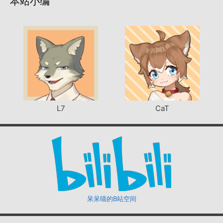
本站小编
L7
CaT
呆呆喵的B站空间