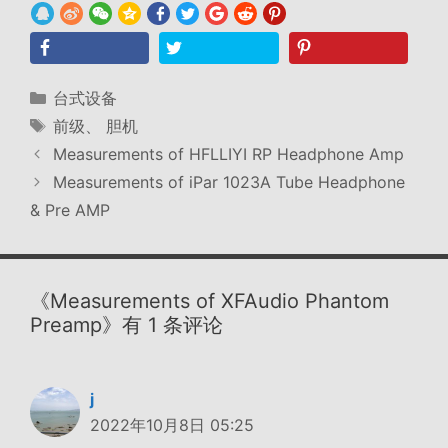
分
台式设备
类
标
前级
、
胆机
签
Measurements of HFLLIYI RP Headphone Amp
Measurements of iPar 1023A Tube Headphone
& Pre AMP
《Measurements of XFAudio Phantom
Preamp》有 1 条评论
j
2022年10月8日 05:25