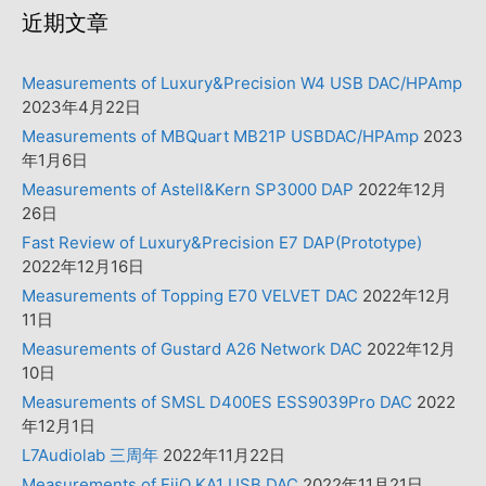
近期文章
Measurements of Luxury&Precision W4 USB DAC/HPAmp
2023年4月22日
Measurements of MBQuart MB21P USBDAC/HPAmp
2023
年1月6日
Measurements of Astell&Kern SP3000 DAP
2022年12月
26日
Fast Review of Luxury&Precision E7 DAP(Prototype)
2022年12月16日
Measurements of Topping E70 VELVET DAC
2022年12月
11日
Measurements of Gustard A26 Network DAC
2022年12月
10日
Measurements of SMSL D400ES ESS9039Pro DAC
2022
年12月1日
L7Audiolab 三周年
2022年11月22日
Measurements of FiiO KA1 USB DAC
2022年11月21日