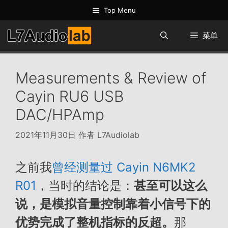
跳
Top Menu
至
内
菜单
容
Measurements & Review of
Cayin RU6 USB
DAC/HPAmp
2021年11月30日
作者
L7Audiolab
之前我
曾经测量过 Cayin N6MK2
R01
，当时的结论是：
甚至可以这么
说，是模拟音量控制靠着小信号下的
优势完成了整机指标的反超。
那