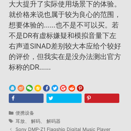
大大提升了实际使用场景下的体验。
就价格来说也属于较为良心的范围，
想要体验的……也不是不可以买。若
不是DR有虚标嫌疑和模拟音量下左
右声道SINAD差别较大本应给个较好
的评价，但我实在是没办法测出官方
标称的DR……
分
便携设备
类
标
耳放
、
解码
、
解码器
签
Sony DMP-Z1 Flagship Digital Music Player