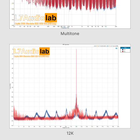
Multitone
12K