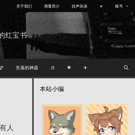
关于我们
测量简介
技声杂谈
☣
账号
烧友的红宝书
铲
失落的神器
🎨
🌟
✈
本站小编
有人