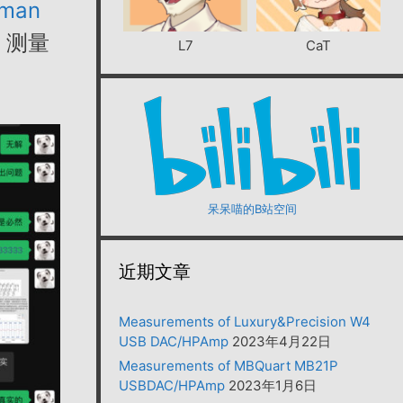
iman
，测量
L7
CaT
呆呆喵的B站空间
近期文章
Measurements of Luxury&Precision W4
USB DAC/HPAmp
2023年4月22日
Measurements of MBQuart MB21P
USBDAC/HPAmp
2023年1月6日