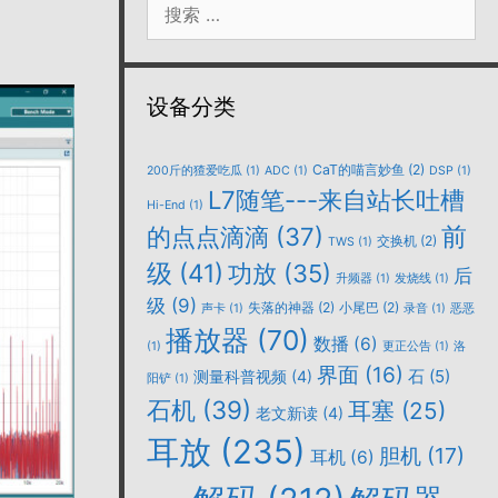
索：
设备分类
CaT的喵言妙鱼
(2)
200斤的猹爱吃瓜
(1)
ADC
(1)
DSP
(1)
L7随笔---来自站长吐槽
Hi-End
(1)
的点点滴滴
(37)
前
交换机
(2)
TWS
(1)
级
(41)
功放
(35)
后
升频器
(1)
发烧线
(1)
级
(9)
失落的神器
(2)
小尾巴
(2)
声卡
(1)
录音
(1)
恶恶
播放器
(70)
数播
(6)
(1)
更正公告
(1)
洛
界面
(16)
石
(5)
测量科普视频
(4)
阳铲
(1)
石机
(39)
耳塞
(25)
老文新读
(4)
耳放
(235)
胆机
(17)
耳机
(6)