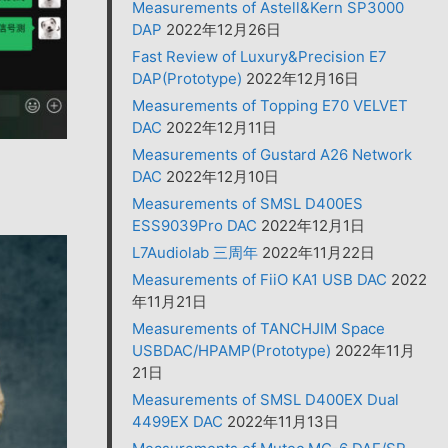
Measurements of Astell&Kern SP3000
DAP
2022年12月26日
Fast Review of Luxury&Precision E7
DAP(Prototype)
2022年12月16日
Measurements of Topping E70 VELVET
DAC
2022年12月11日
Measurements of Gustard A26 Network
DAC
2022年12月10日
Measurements of SMSL D400ES
ESS9039Pro DAC
2022年12月1日
L7Audiolab 三周年
2022年11月22日
Measurements of FiiO KA1 USB DAC
2022
年11月21日
Measurements of TANCHJIM Space
USBDAC/HPAMP(Prototype)
2022年11月
21日
Measurements of SMSL D400EX Dual
4499EX DAC
2022年11月13日