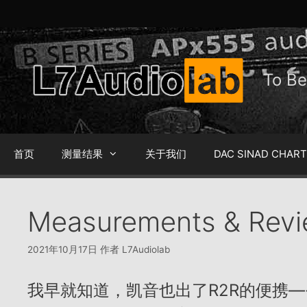
跳
至
内
容
To 
首页
测量结果
关于我们
DAC SINAD CHAR
Measurements & Rev
2021年10月17日
作者
L7Audiolab
我早就知道，凯音也出了R2R的便携—-