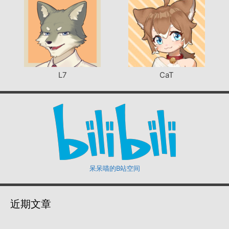
L7
CaT
呆呆喵的B站空间
近期文章