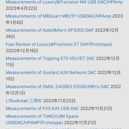
Measurements of Luxury&Precision W4 USB DAC/HPAmp
2023年4月22日
Measurements of MBQuart MB21P USBDAC/HPAmp
2023
年1月6日
Measurements of Astell&Kern SP3000 DAP
2022年12月
26日
Fast Review of Luxury&Precision E7 DAP(Prototype)
2022年12月16日
Measurements of Topping E70 VELVET DAC
2022年12月
11日
Measurements of Gustard A26 Network DAC
2022年12月
10日
Measurements of SMSL D400ES ESS9039Pro DAC
2022
年12月1日
L7Audiolab 三周年
2022年11月22日
Measurements of FiiO KA1 USB DAC
2022年11月21日
Measurements of TANCHJIM Space
USBDAC/HPAMP(Prototype)
2022年11月21日