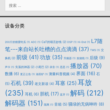
搜
索：
设备分类
L7随
CaT的喵言妙鱼
(2)
200斤的猹爱吃瓜
(1)
ADC
(1)
DSP
(1)
Hi-End
(1)
笔---来自站长吐槽的点点滴滴
(37)
交
TWS
(1)
前级
(41)
功放
(35)
后级
(9)
换机
(2)
升频器
(1)
发烧线
(1)
播放器
(70)
失落的神器
(2)
小尾巴
(2)
声卡
(1)
录音
(1)
恶恶
(1)
界面
(16)
数播
(6)
石
测量科普视频
(4)
更正公告
(1)
洛阳铲
(1)
耳放
石机
(39)
耳塞
(25)
(5)
老文新读
(4)
(235)
解码
(212)
胆机
(17)
耳机
(6)
蓝牙
(1)
解码器
(151)
骚绿的无病呻吟
(8)
音箱
(5)
隔离
(1)