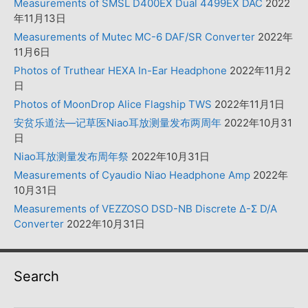
Measurements of SMSL D400EX Dual 4499EX DAC
2022
年11月13日
Measurements of Mutec MC-6 DAF/SR Converter
2022年
11月6日
Photos of Truthear HEXA In-Ear Headphone
2022年11月2
日
Photos of MoonDrop Alice Flagship TWS
2022年11月1日
安贫乐道法—记草医Niao耳放测量发布两周年
2022年10月31
日
Niao耳放测量发布周年祭
2022年10月31日
Measurements of Cyaudio Niao Headphone Amp
2022年
10月31日
Measurements of VEZZOSO DSD-NB Discrete Δ-Σ D/A
Converter
2022年10月31日
Search