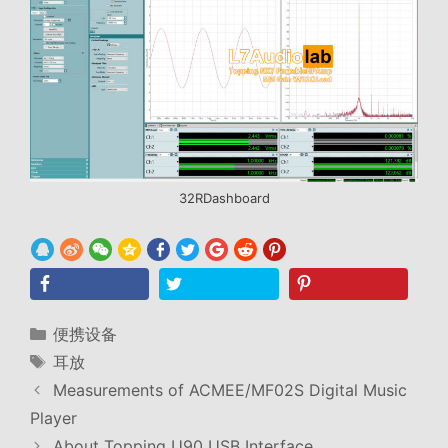
32RDashboard
分
便携设备
类
标
耳放
签
Measurements of ACMEE/MF02S Digital Music
Player
About Topping U90 USB Interface