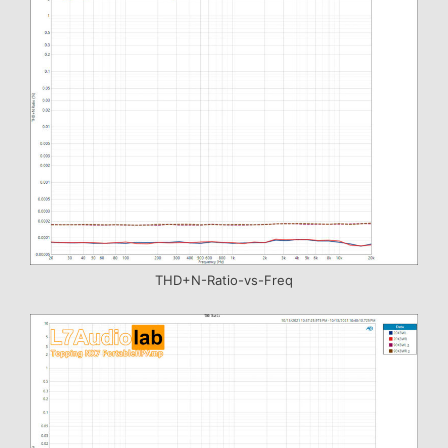
THD+N-Ratio-vs-Freq