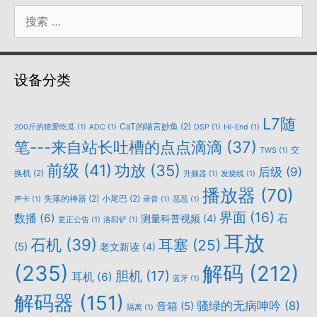
搜
索：
设备分类
L7随
CaT的喵言妙鱼
(2)
200斤的猹爱吃瓜
(1)
ADC
(1)
DSP
(1)
Hi-End
(1)
笔---来自站长吐槽的点点滴滴
(37)
交
TWS
(1)
前级
(41)
功放
(35)
后级
(9)
换机
(2)
升频器
(1)
发烧线
(1)
播放器
(70)
失落的神器
(2)
小尾巴
(2)
声卡
(1)
录音
(1)
恶恶
(1)
界面
(16)
数播
(6)
石
测量科普视频
(4)
更正公告
(1)
洛阳铲
(1)
耳放
石机
(39)
耳塞
(25)
(5)
老文新读
(4)
(235)
解码
(212)
胆机
(17)
耳机
(6)
蓝牙
(1)
解码器
(151)
骚绿的无病呻吟
(8)
音箱
(5)
隔离
(1)