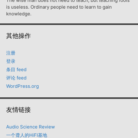
The wise man does not need to teach, but teaching fools
is useless. Ordinary people need to learn to gain
knowledge.
其他操作
注册
登录
条目 feed
评论 feed
WordPress.org
友情链接
Audio Science Review
一个聋人的HiFI基地