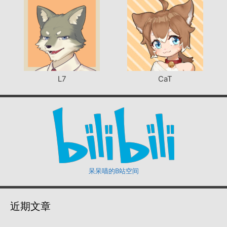
L7
CaT
呆呆喵的B站空间
近期文章