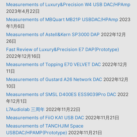
Measurements of Luxury&Precision W4 USB DAC/HPAmp
2023年4月22日
Measurements of MBQuart MB21P USBDAC/HPAmp
2023
年1月6日
Measurements of Astell&Kern SP3000 DAP
2022年12月
26日
Fast Review of Luxury&Precision E7 DAP(Prototype)
2022年12月16日
Measurements of Topping E70 VELVET DAC
2022年12月
11日
Measurements of Gustard A26 Network DAC
2022年12月
10日
Measurements of SMSL D400ES ESS9039Pro DAC
2022
年12月1日
L7Audiolab 三周年
2022年11月22日
Measurements of FiiO KA1 USB DAC
2022年11月21日
Measurements of TANCHJIM Space
USBDAC/HPAMP(Prototype)
2022年11月21日