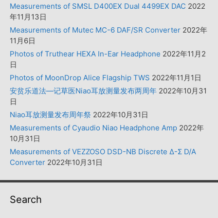
Measurements of SMSL D400EX Dual 4499EX DAC
2022
年11月13日
Measurements of Mutec MC-6 DAF/SR Converter
2022年
11月6日
Photos of Truthear HEXA In-Ear Headphone
2022年11月2
日
Photos of MoonDrop Alice Flagship TWS
2022年11月1日
安贫乐道法—记草医Niao耳放测量发布两周年
2022年10月31
日
Niao耳放测量发布周年祭
2022年10月31日
Measurements of Cyaudio Niao Headphone Amp
2022年
10月31日
Measurements of VEZZOSO DSD-NB Discrete Δ-Σ D/A
Converter
2022年10月31日
Search