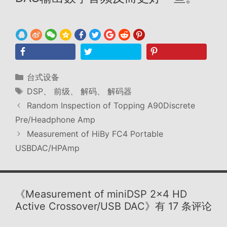
分
台式设备
类
标
DSP
、
前级
、
解码
、
解码器
签
Random Inspection of Topping A90Discrete
Pre/Headphone Amp
Measurement of HiBy FC4 Portable
USBDAC/HPAmp
《Measurement of miniDSP 2×4 HD
Active Crossover/USB DAC》有 17 条评论