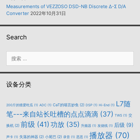
Measurements of VEZZOSO DSD-NB Discrete Δ-Σ D/A
Converter
2022年10月31日
Search
搜
索：
设备分类
L7随
CaT的喵言妙鱼
(2)
200斤的猹爱吃瓜
(1)
ADC
(1)
DSP
(1)
Hi-End
(1)
笔---来自站长吐槽的点点滴滴
(37)
交
TWS
(1)
前级
(41)
功放
(35)
后级
(9)
换机
(2)
升频器
(1)
发烧线
(1)
播放器
(70)
失落的神器
(2)
小尾巴
(2)
声卡
(1)
录音
(1)
恶恶
(1)