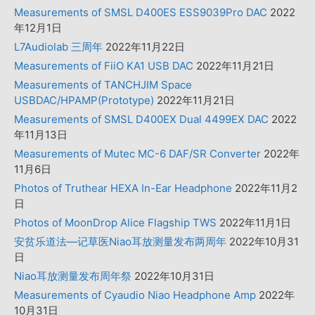
Measurements of SMSL D400ES ESS9039Pro DAC
2022
年12月1日
L7Audiolab 三周年
2022年11月22日
Measurements of FiiO KA1 USB DAC
2022年11月21日
Measurements of TANCHJIM Space
USBDAC/HPAMP(Prototype)
2022年11月21日
Measurements of SMSL D400EX Dual 4499EX DAC
2022
年11月13日
Measurements of Mutec MC-6 DAF/SR Converter
2022年
11月6日
Photos of Truthear HEXA In-Ear Headphone
2022年11月2
日
Photos of MoonDrop Alice Flagship TWS
2022年11月1日
安贫乐道法—记草医Niao耳放测量发布两周年
2022年10月31
日
Niao耳放测量发布周年祭
2022年10月31日
Measurements of Cyaudio Niao Headphone Amp
2022年
10月31日