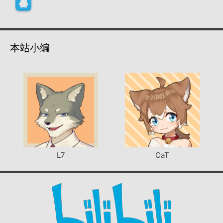
本站小编
L7
CaT