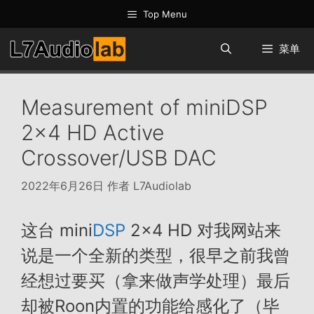
跳
Top Menu
至
内
菜单
容
Measurement of miniDSP
2×4 HD Active
Crossover/USB DAC
2022年6月26日
作者
L7Audiolab
这台 mini
DSP
2×4 HD 对我网站来
说是一个全新的类型，很早之前我曾
经想过要买（拿来做声学处理）最后
却被Roon内置的功能给感化了（毕