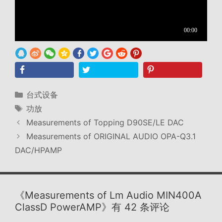
分
台式设备
类
标
功放
签
Measurements of Topping D90SE/LE DAC
Measurements of ORIGINAL AUDIO OPA-Q3.1
DAC/HPAMP
《Measurements of Lm Audio MIN400A
ClassD PowerAMP》有 42 条评论