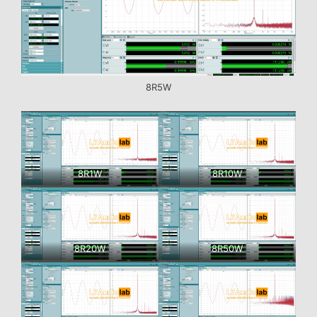
8R5W
8R1W
8R10W
8R20W
8R50W