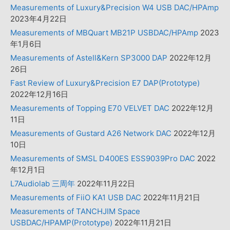
Measurements of Luxury&Precision W4 USB DAC/HPAmp
2023年4月22日
Measurements of MBQuart MB21P USBDAC/HPAmp
2023
年1月6日
Measurements of Astell&Kern SP3000 DAP
2022年12月
26日
Fast Review of Luxury&Precision E7 DAP(Prototype)
2022年12月16日
Measurements of Topping E70 VELVET DAC
2022年12月
11日
Measurements of Gustard A26 Network DAC
2022年12月
10日
Measurements of SMSL D400ES ESS9039Pro DAC
2022
年12月1日
L7Audiolab 三周年
2022年11月22日
Measurements of FiiO KA1 USB DAC
2022年11月21日
Measurements of TANCHJIM Space
USBDAC/HPAMP(Prototype)
2022年11月21日