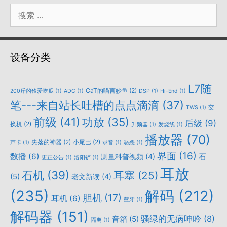
搜
索：
设备分类
L7随
CaT的喵言妙鱼
(2)
200斤的猹爱吃瓜
(1)
ADC
(1)
DSP
(1)
Hi-End
(1)
笔---来自站长吐槽的点点滴滴
(37)
交
TWS
(1)
前级
(41)
功放
(35)
后级
(9)
换机
(2)
升频器
(1)
发烧线
(1)
播放器
(70)
失落的神器
(2)
小尾巴
(2)
声卡
(1)
录音
(1)
恶恶
(1)
界面
(16)
数播
(6)
石
测量科普视频
(4)
更正公告
(1)
洛阳铲
(1)
耳放
石机
(39)
耳塞
(25)
(5)
老文新读
(4)
(235)
解码
(212)
胆机
(17)
耳机
(6)
蓝牙
(1)
解码器
(151)
骚绿的无病呻吟
(8)
音箱
(5)
隔离
(1)