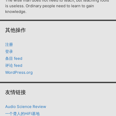
The wise man does not need to teach, but teaching fools
is useless. Ordinary people need to learn to gain
knowledge.
其他操作
注册
登录
条目 feed
评论 feed
WordPress.org
友情链接
Audio Science Review
一个聋人的HiFI基地