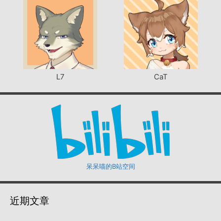
L7
CaT
呆呆喵的B站空间
近期文章