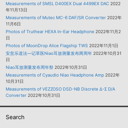
Measurements of SMSL D400EX Dual 4499EX DAC
2022
年11月13日
Measurements of Mutec MC-6 DAF/SR Converter
2022年
11月6日
Photos of Truthear HEXA In-Ear Headphone
2022年11月2
日
Photos of MoonDrop Alice Flagship TWS
2022年11月1日
安贫乐道法—记草医Niao耳放测量发布两周年
2022年10月31
日
Niao耳放测量发布周年祭
2022年10月31日
Measurements of Cyaudio Niao Headphone Amp
2022年
10月31日
Measurements of VEZZOSO DSD-NB Discrete Δ-Σ D/A
Converter
2022年10月31日
Search