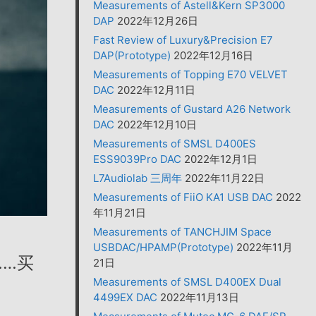
Measurements of Astell&Kern SP3000
DAP
2022年12月26日
Fast Review of Luxury&Precision E7
DAP(Prototype)
2022年12月16日
Measurements of Topping E70 VELVET
DAC
2022年12月11日
Measurements of Gustard A26 Network
DAC
2022年12月10日
Measurements of SMSL D400ES
ESS9039Pro DAC
2022年12月1日
L7Audiolab 三周年
2022年11月22日
Measurements of FiiO KA1 USB DAC
2022
年11月21日
Measurements of TANCHJIM Space
USBDAC/HPAMP(Prototype)
2022年11月
……买
21日
Measurements of SMSL D400EX Dual
4499EX DAC
2022年11月13日