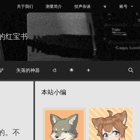
关于我们
测量简介
技声杂谈
☣
账号
烧友的红宝书
铲
失落的神器
🎨
🌟
✈
本站小编
的。不