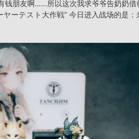
有钱朋友啊……所以这次我求爷爷告奶奶借
ーヤーテスト大作戦” 今日进入战场的是：