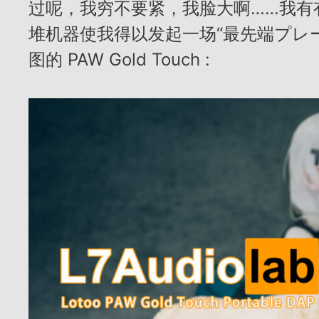
过呢，我穷不要紧，我脸大啊……我有
堆机器使我得以发起一场“最先端プレ
图的 PAW Gold Touch :