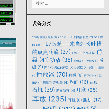
索：
设备分类
CaT的喵言妙鱼
(2)
200斤的猹爱吃瓜
(1)
ADC
(1)
DSP
(1)
L7随笔---来自站长吐槽
Hi-End
(1)
的点点滴滴
(37)
前
交换机
(2)
TWS
(1)
级
(41)
功放
(35)
后
升频器
(1)
发烧线
(1)
级
(9)
失落的神器
(2)
小尾巴
(2)
声卡
(1)
录音
(1)
恶恶
播放器
(70)
数播
(6)
(1)
更正公告
(1)
洛
界面
(16)
石
(5)
测量科普视频
(4)
阳铲
(1)
石机
(39)
耳塞
(25)
老文新读
(4)
耳放
(235)
胆机
(17)
耳机
(6)