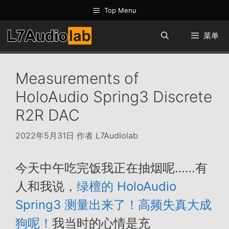
跳
Top Menu
至
内
菜单
容
Measurements of
HoloAudio Spring3 Discrete
R2R DAC
2022年5月31日
作者
L7Audiolab
今天中午吃完饭我正在抽烟呢……有
人和我说，
绿檀的 HoloAudio
Spring3 测量出来了！高频失真大成
狗呢！
我当时的心情是充