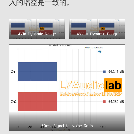
入的增益是一致的。
4Vin-Dynamic-Range
4VOut-Dynamic-Range
50mv-Signal-to-Noise-Ratio