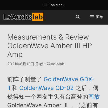
跳
Top Menu
至
内
菜单
容
Measurements & Review
GoldenWave Amber III HP
Amp
2021年6月13日
作者
L7Audiolab
前阵子测量了
GoldenWave GDX-
II
和
GoldenWave GD-02
之后，偶
然得知一个网友手头有台高登的
耳放
GoldenWave Amber III ，（之前有