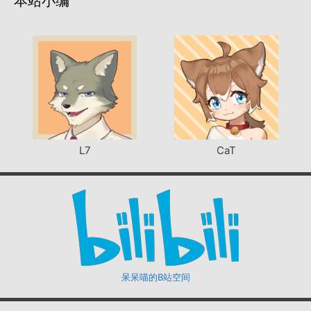
本站小编
L7
CaT
呆呆喵的B站空间