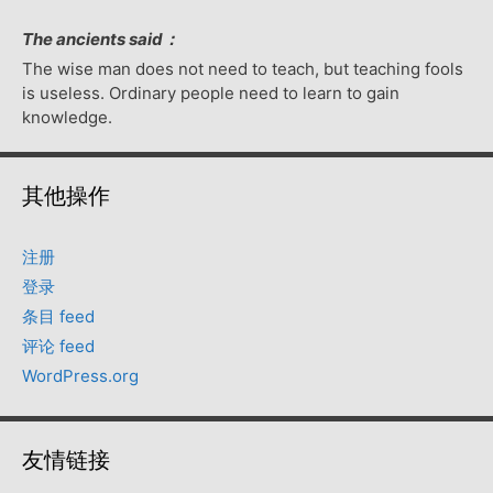
The ancients said：
The wise man does not need to teach, but teaching fools
is useless. Ordinary people need to learn to gain
knowledge.
其他操作
注册
登录
条目 feed
评论 feed
WordPress.org
友情链接