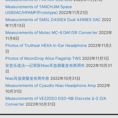
Measurements of TANCHJIM Space
USBDAC/HPAMP(Prototype)
2022年11月21日
Measurements of SMSL D400EX Dual 4499EX DAC
2022
年11月13日
Measurements of Mutec MC-6 DAF/SR Converter
2022年
11月6日
Photos of Truthear HEXA In-Ear Headphone
2022年11月2
日
Photos of MoonDrop Alice Flagship TWS
2022年11月1日
安贫乐道法—记草医Niao耳放测量发布两周年
2022年10月31
日
Niao耳放测量发布周年祭
2022年10月31日
Measurements of Cyaudio Niao Headphone Amp
2022年
10月31日
Measurements of VEZZOSO DSD-NB Discrete Δ-Σ D/A
Converter
2022年10月31日