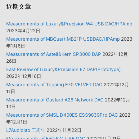
近期文章
Measurements of Luxury&Precision W4 USB DAC/HPAmp
2023年4月22日
Measurements of MBQuart MB21P USBDAC/HPAmp
2023
年1月6日
Measurements of Astell&Kern SP3000 DAP
2022年12月
26日
Fast Review of Luxury&Precision E7 DAP(Prototype)
2022年12月16日
Measurements of Topping E70 VELVET DAC
2022年12月
11日
Measurements of Gustard A26 Network DAC
2022年12月
10日
Measurements of SMSL D400ES ESS9039Pro DAC
2022
年12月1日
L7Audiolab 三周年
2022年11月22日
Measurements of FiiO KA1 USB DAC
2022年11月21日