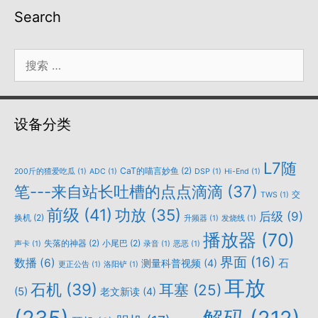
Search
搜
索：
设备分类
L7随
CaT的喵言妙鱼
(2)
200斤的猹爱吃瓜
(1)
ADC
(1)
DSP
(1)
Hi-End
(1)
笔---来自站长吐槽的点点滴滴
(37)
交
TWS
(1)
前级
(41)
功放
(35)
后级
(9)
换机
(2)
升频器
(1)
发烧线
(1)
播放器
(70)
失落的神器
(2)
小尾巴
(2)
声卡
(1)
录音
(1)
恶恶
(1)
界面
(16)
数播
(6)
石
测量科普视频
(4)
更正公告
(1)
洛阳铲
(1)
耳放
石机
(39)
耳塞
(25)
(5)
老文新读
(4)