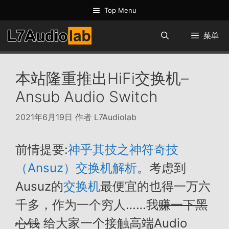
跳
Top Menu
至
内
菜单
容
本站隆重推出HiFi交换机–
Ansub Audio Switch
2021年6月19日
作者
L7Audiolab
前情提要:
神乎其技之神符奇技
（Ansuz）交换机解析
。考虑到
Ausuz的
交换机
最便宜的也得一万六
千多，作为一个穷人……我
赚一下黑
心钱
给大家一个接触高端Audio