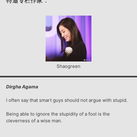
特邀专栏作家：
Shaogreen
Dirgha Agama
I often say that smart guys should not argue with stupid.
Being able to ignore the stupidity of a fool is the
cleverness of a wise man.