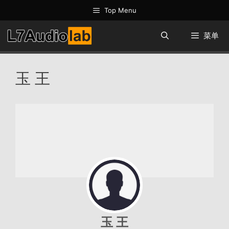
跳
Top Menu
至
内
菜单
容
玉 王
玉 王