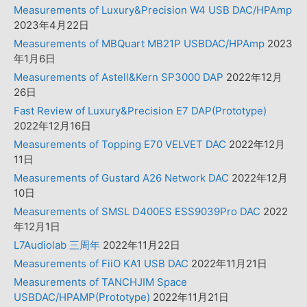
Measurements of Luxury&Precision W4 USB DAC/HPAmp
2023年4月22日
Measurements of MBQuart MB21P USBDAC/HPAmp
2023
年1月6日
Measurements of Astell&Kern SP3000 DAP
2022年12月
26日
Fast Review of Luxury&Precision E7 DAP(Prototype)
2022年12月16日
Measurements of Topping E70 VELVET DAC
2022年12月
11日
Measurements of Gustard A26 Network DAC
2022年12月
10日
Measurements of SMSL D400ES ESS9039Pro DAC
2022
年12月1日
L7Audiolab 三周年
2022年11月22日
Measurements of FiiO KA1 USB DAC
2022年11月21日
Measurements of TANCHJIM Space
USBDAC/HPAMP(Prototype)
2022年11月21日