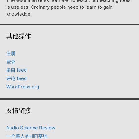
The wise man does not need to teach, but teaching fools
is useless. Ordinary people need to learn to gain
knowledge.
其他操作
注册
登录
条目 feed
评论 feed
WordPress.org
友情链接
Audio Science Review
一个聋人的HiFI基地