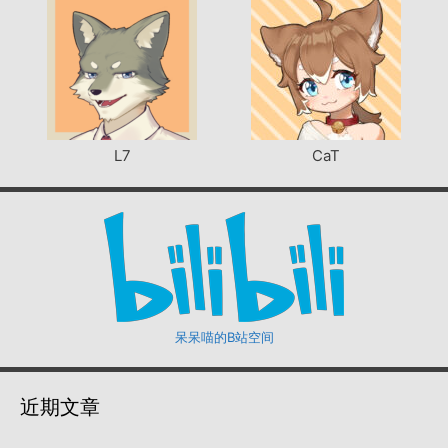
L7
CaT
呆呆喵的B站空间
近期文章