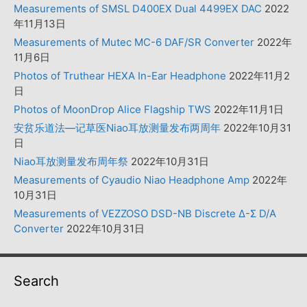
Measurements of SMSL D400EX Dual 4499EX DAC
2022
年11月13日
Measurements of Mutec MC-6 DAF/SR Converter
2022年
11月6日
Photos of Truthear HEXA In-Ear Headphone
2022年11月2
日
Photos of MoonDrop Alice Flagship TWS
2022年11月1日
安贫乐道法—记草医Niao耳放测量发布两周年
2022年10月31
日
Niao耳放测量发布周年祭
2022年10月31日
Measurements of Cyaudio Niao Headphone Amp
2022年
10月31日
Measurements of VEZZOSO DSD-NB Discrete Δ-Σ D/A
Converter
2022年10月31日
Search