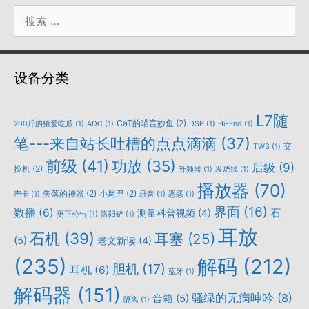
搜
索：
设备分类
L7随
CaT的喵言妙鱼
(2)
200斤的猹爱吃瓜
(1)
ADC
(1)
DSP
(1)
Hi-End
(1)
笔---来自站长吐槽的点点滴滴
(37)
交
TWS
(1)
前级
(41)
功放
(35)
后级
(9)
换机
(2)
升频器
(1)
发烧线
(1)
播放器
(70)
失落的神器
(2)
小尾巴
(2)
声卡
(1)
录音
(1)
恶恶
(1)
界面
(16)
数播
(6)
石
测量科普视频
(4)
更正公告
(1)
洛阳铲
(1)
耳放
石机
(39)
耳塞
(25)
(5)
老文新读
(4)
(235)
解码
(212)
胆机
(17)
耳机
(6)
蓝牙
(1)
解码器
(151)
骚绿的无病呻吟
(8)
音箱
(5)
隔离
(1)