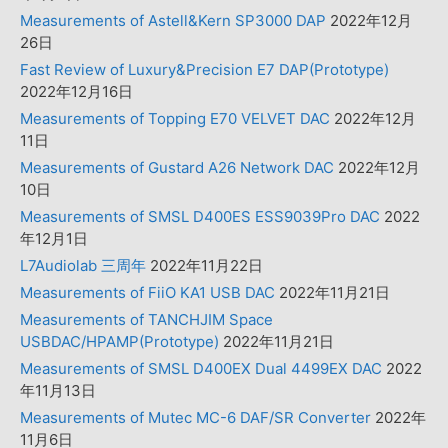
Measurements of Astell&Kern SP3000 DAP
2022年12月
26日
Fast Review of Luxury&Precision E7 DAP(Prototype)
2022年12月16日
Measurements of Topping E70 VELVET DAC
2022年12月
11日
Measurements of Gustard A26 Network DAC
2022年12月
10日
Measurements of SMSL D400ES ESS9039Pro DAC
2022
年12月1日
L7Audiolab 三周年
2022年11月22日
Measurements of FiiO KA1 USB DAC
2022年11月21日
Measurements of TANCHJIM Space
USBDAC/HPAMP(Prototype)
2022年11月21日
Measurements of SMSL D400EX Dual 4499EX DAC
2022
年11月13日
Measurements of Mutec MC-6 DAF/SR Converter
2022年
11月6日