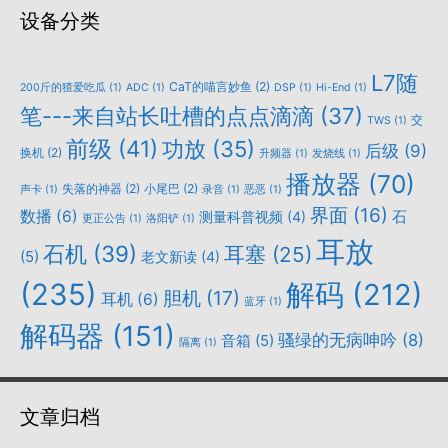
设备分类
L7随
CaT的喵言妙鱼
(2)
200斤的猹爱吃瓜
(1)
ADC
(1)
DSP
(1)
Hi-End
(1)
笔---来自站长吐槽的点点滴滴
(37)
交
TWS
(1)
前级
(41)
功放
(35)
后级
(9)
换机
(2)
升频器
(1)
发烧线
(1)
播放器
(70)
失落的神器
(2)
小尾巴
(2)
声卡
(1)
录音
(1)
恶恶
(1)
界面
(16)
数播
(6)
石
测量科普视频
(4)
更正公告
(1)
洛阳铲
(1)
耳放
石机
(39)
耳塞
(25)
(5)
老文新读
(4)
(235)
解码
(212)
胆机
(17)
耳机
(6)
蓝牙
(1)
解码器
(151)
骚绿的无病呻吟
(8)
音箱
(5)
隔离
(1)
文章归档