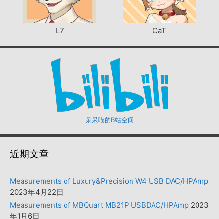
L7
CaT
呆呆喵的B站空间
近期文章
Measurements of Luxury&Precision W4 USB DAC/HPAmp
2023年4月22日
Measurements of MBQuart MB21P USBDAC/HPAmp
2023
年1月6日