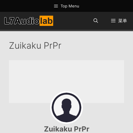
跳
Top Menu
至
内
菜单
容
Zuikaku PrPr
Zuikaku PrPr