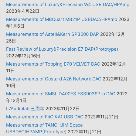
Measurements of Luxury&Precision W4 USB DAC/HPAmp
2023年4月22日
Measurements of MBQuart MB21P USBDAC/HPAmp
2023
年1月6日
Measurements of Astell&Kern SP3000 DAP
2022年12月
26日
Fast Review of Luxury&Precision E7 DAP(Prototype)
2022年12月16日
Measurements of Topping E70 VELVET DAC
2022年12月
11日
Measurements of Gustard A26 Network DAC
2022年12月
10日
Measurements of SMSL D400ES ESS9039Pro DAC
2022
年12月1日
L7Audiolab 三周年
2022年11月22日
Measurements of FiiO KA1 USB DAC
2022年11月21日
Measurements of TANCHJIM Space
USBDAC/HPAMP(Prototype)
2022年11月21日