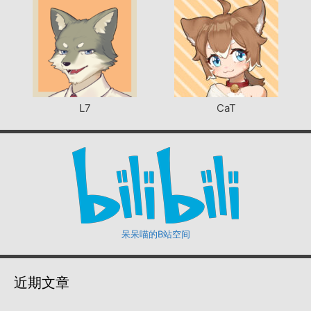
L7
CaT
呆呆喵的B站空间
近期文章