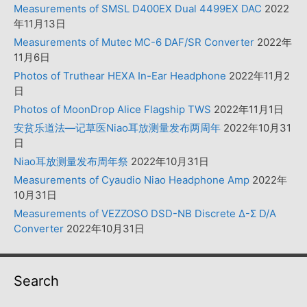
Measurements of SMSL D400EX Dual 4499EX DAC
2022
年11月13日
Measurements of Mutec MC-6 DAF/SR Converter
2022年
11月6日
Photos of Truthear HEXA In-Ear Headphone
2022年11月2
日
Photos of MoonDrop Alice Flagship TWS
2022年11月1日
安贫乐道法—记草医Niao耳放测量发布两周年
2022年10月31
日
Niao耳放测量发布周年祭
2022年10月31日
Measurements of Cyaudio Niao Headphone Amp
2022年
10月31日
Measurements of VEZZOSO DSD-NB Discrete Δ-Σ D/A
Converter
2022年10月31日
Search