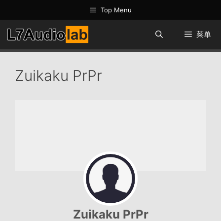
跳
Top Menu
至
内
菜单
容
Zuikaku PrPr
Zuikaku PrPr