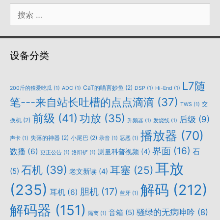
搜
索：
设备分类
L7随
CaT的喵言妙鱼
(2)
200斤的猹爱吃瓜
(1)
ADC
(1)
DSP
(1)
Hi-End
(1)
笔---来自站长吐槽的点点滴滴
(37)
交
TWS
(1)
前级
(41)
功放
(35)
后级
(9)
换机
(2)
升频器
(1)
发烧线
(1)
播放器
(70)
失落的神器
(2)
小尾巴
(2)
声卡
(1)
录音
(1)
恶恶
(1)
界面
(16)
数播
(6)
石
测量科普视频
(4)
更正公告
(1)
洛阳铲
(1)
耳放
石机
(39)
耳塞
(25)
(5)
老文新读
(4)
(235)
解码
(212)
胆机
(17)
耳机
(6)
蓝牙
(1)
解码器
(151)
骚绿的无病呻吟
(8)
音箱
(5)
隔离
(1)