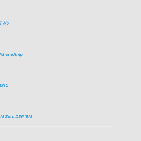
p TWS
adphoneAmp
 DAC
M Zero DSP IEM