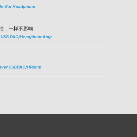
 In-Ear Headphone
准，一样不影响…
Z8 USB DAC/HeadphoneAmp
River USBDAC/HPAmp