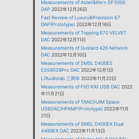
Measurements of Astell&Kern SP3000
DAP
2022年12月26日
Fast Review of Luxury&Precision E7
DAP(Prototype)
2022年12月16日
Measurements of Topping E70 VELVET
DAC
2022年12月11日
Measurements of Gustard A26 Network
DAC
2022年12月10日
Measurements of SMSL D400ES
ESS9039Pro DAC
2022年12月1日
L7Audiolab 三周年
2022年11月22日
Measurements of FiiO KA1 USB DAC
2022
年11月21日
Measurements of TANCHJIM Space
USBDAC/HPAMP(Prototype)
2022年11月
21日
Measurements of SMSL D400EX Dual
4499EX DAC
2022年11月13日