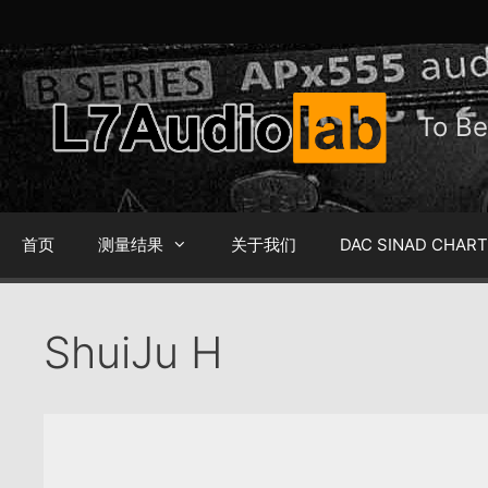
跳
至
内
容
To 
首页
测量结果
关于我们
DAC SINAD CHAR
ShuiJu H