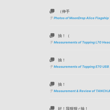
（伸手
于
Photos of MoonDrop Alice Flagshi
抽！（
于
Measurements of Topping L70 He
抽！
于
Measurements of Topping E70 USB
抽！
于
Measurement & Review of TANCHJI
好！我狠狠♂抽！