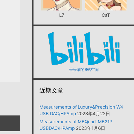
L7
CaT
呆呆喵的B站空间
近期文章
Measurements of Luxury&Precision W4
USB DAC/HPAmp
2023年4月22日
Measurements of MBQuart MB21P
USBDAC/HPAmp
2023年1月6日