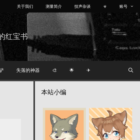
关于我们
测量简介
技声杂谈
☣
账号
烧友的红宝书
铲
失落的神器
🎨
🌟
✈
本站小编