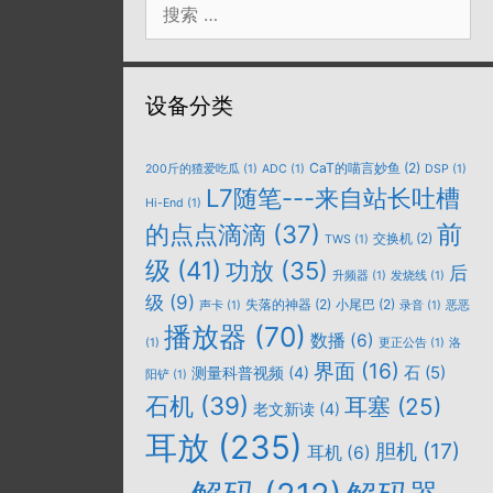
索：
设备分类
CaT的喵言妙鱼
(2)
200斤的猹爱吃瓜
(1)
ADC
(1)
DSP
(1)
L7随笔---来自站长吐槽
Hi-End
(1)
的点点滴滴
(37)
前
交换机
(2)
TWS
(1)
级
(41)
功放
(35)
后
升频器
(1)
发烧线
(1)
级
(9)
失落的神器
(2)
小尾巴
(2)
声卡
(1)
录音
(1)
恶恶
播放器
(70)
数播
(6)
(1)
更正公告
(1)
洛
界面
(16)
石
(5)
测量科普视频
(4)
阳铲
(1)
石机
(39)
耳塞
(25)
老文新读
(4)
耳放
(235)
胆机
(17)
耳机
(6)