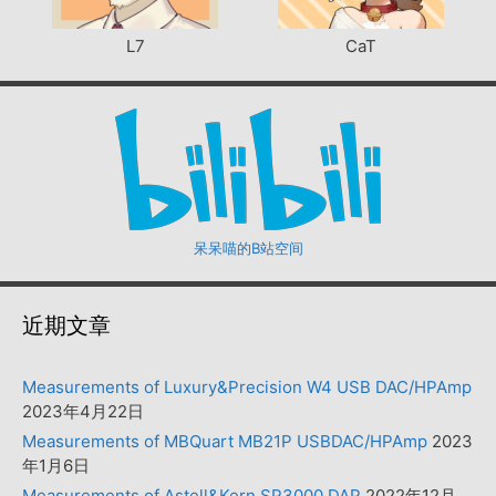
L7
CaT
呆呆喵的B站空间
近期文章
Measurements of Luxury&Precision W4 USB DAC/HPAmp
2023年4月22日
Measurements of MBQuart MB21P USBDAC/HPAmp
2023
年1月6日
Measurements of Astell&Kern SP3000 DAP
2022年12月