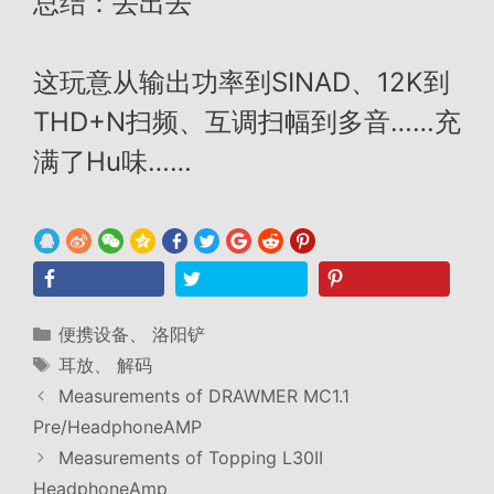
总结：丢出去
这玩意从输出功率到SINAD、12K到
THD+N扫频、互调扫幅到多音……充
满了Hu味……
分
便携设备
、
洛阳铲
类
标
耳放
、
解码
签
Measurements of DRAWMER MC1.1
Pre/HeadphoneAMP
Measurements of Topping L30II
HeadphoneAmp