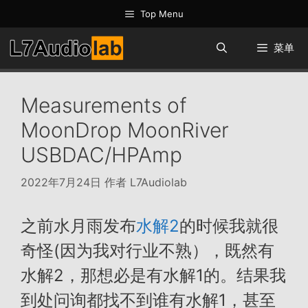
跳
Top Menu
至
内
菜单
容
Measurements of
MoonDrop MoonRiver
USBDAC/HPAmp
2022年7月24日
作者
L7Audiolab
之前水月雨发布
水解2
的时候我就很
奇怪(因为我对行业不熟），既然有
水解2，那想必是有水解1的。结果我
到处问询都找不到谁有水解1，甚至