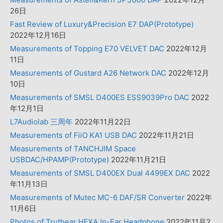
26日
Fast Review of Luxury&Precision E7 DAP(Prototype)
2022年12月16日
Measurements of Topping E70 VELVET DAC
2022年12月
11日
Measurements of Gustard A26 Network DAC
2022年12月
10日
Measurements of SMSL D400ES ESS9039Pro DAC
2022
年12月1日
L7Audiolab 三周年
2022年11月22日
Measurements of FiiO KA1 USB DAC
2022年11月21日
Measurements of TANCHJIM Space
USBDAC/HPAMP(Prototype)
2022年11月21日
Measurements of SMSL D400EX Dual 4499EX DAC
2022
年11月13日
Measurements of Mutec MC-6 DAF/SR Converter
2022年
11月6日
Photos of Truthear HEXA In-Ear Headphone
2022年11月2