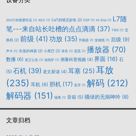
L7随
CaT的喵言妙鱼
(2)
200斤的猹爱吃瓜
(1)
ADC
(1)
DSP
(1)
Hi-End
(1)
笔---来自站长吐槽的点点滴滴
(37)
交
TWS
(1)
前级
(41)
功放
(35)
后级
(9)
换机
(2)
升频器
(1)
发烧线
(1)
播放器
(70)
失落的神器
(2)
小尾巴
(2)
声卡
(1)
录音
(1)
恶恶
(1)
界面
(16)
数播
(6)
石
测量科普视频
(4)
更正公告
(1)
洛阳铲
(1)
耳放
石机
(39)
耳塞
(25)
(5)
老文新读
(4)
(235)
解码
(212)
胆机
(17)
耳机
(6)
蓝牙
(1)
解码器
(151)
骚绿的无病呻吟
(8)
音箱
(5)
隔离
(1)
文章归档