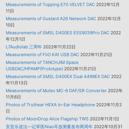
Measurements of Topping E70 VELVET DAC
2022年12月
11日
Measurements of Gustard A26 Network DAC
2022年12月
10日
Measurements of SMSL D400ES ESS9039Pro DAC
2022
年12月1日
L7Audiolab 三周年
2022年11月22日
Measurements of FiiO KA1 USB DAC
2022年11月21日
Measurements of TANCHJIM Space
USBDAC/HPAMP(Prototype)
2022年11月21日
Measurements of SMSL D400EX Dual 4499EX DAC
2022
年11月13日
Measurements of Mutec MC-6 DAF/SR Converter
2022年
11月6日
Photos of Truthear HEXA In-Ear Headphone
2022年11月2
日
Photos of MoonDrop Alice Flagship TWS
2022年11月1日
安贫乐道法—记草医Niao耳放测量发布两周年
2022年10月31