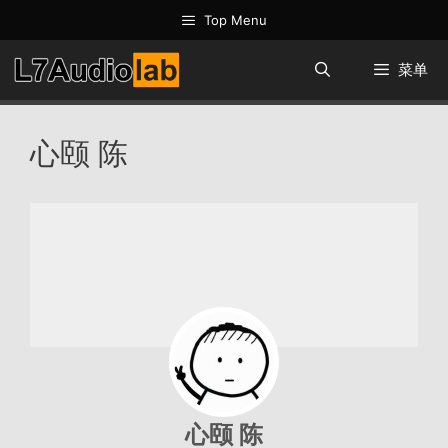
跳
Top Menu
至
内
菜单
容
心颐 陈
心颐 陈