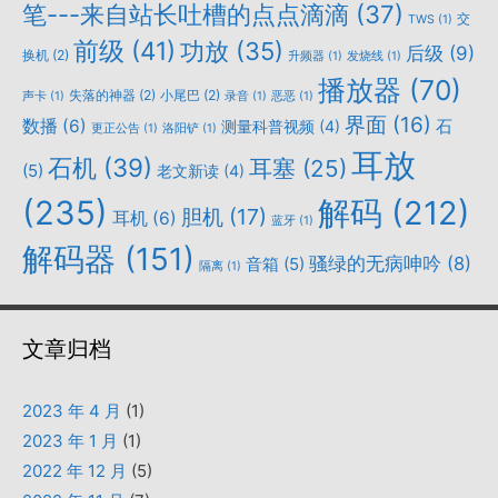
笔---来自站长吐槽的点点滴滴
(37)
交
TWS
(1)
前级
(41)
功放
(35)
后级
(9)
换机
(2)
升频器
(1)
发烧线
(1)
播放器
(70)
失落的神器
(2)
小尾巴
(2)
声卡
(1)
录音
(1)
恶恶
(1)
界面
(16)
数播
(6)
石
测量科普视频
(4)
更正公告
(1)
洛阳铲
(1)
耳放
石机
(39)
耳塞
(25)
(5)
老文新读
(4)
(235)
解码
(212)
胆机
(17)
耳机
(6)
蓝牙
(1)
解码器
(151)
骚绿的无病呻吟
(8)
音箱
(5)
隔离
(1)
文章归档
2023 年 4 月
(1)
2023 年 1 月
(1)
2022 年 12 月
(5)