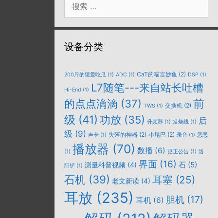
索：
设备分类
CaT的喵言妙鱼
(2)
200斤的猹爱吃瓜
(1)
ADC
(1)
DSP
(1)
L7随笔---来自站长吐槽
Hi-End
(1)
的点点滴滴
(37)
前
交换机
(2)
TWS
(1)
级
(41)
功放
(35)
后
升频器
(1)
发烧线
(1)
级
(9)
失落的神器
(2)
小尾巴
(2)
声卡
(1)
录音
(1)
恶恶
播放器
(70)
数播
(6)
(1)
更正公告
(1)
洛
界面
(16)
石
(5)
测量科普视频
(4)
阳铲
(1)
石机
(39)
耳塞
(25)
老文新读
(4)
耳放
(235)
胆机
(17)
耳机
(6)