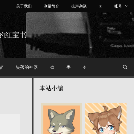
关于我们
测量简介
技声杂谈
☣
账号
烧友的红宝书
铲
失落的神器
🎨
🌟
✈
本站小编