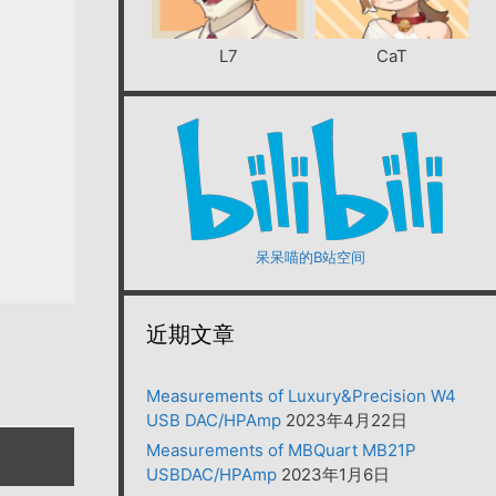
L7
CaT
呆呆喵的B站空间
近期文章
Measurements of Luxury&Precision W4
USB DAC/HPAmp
2023年4月22日
Measurements of MBQuart MB21P
USBDAC/HPAmp
2023年1月6日