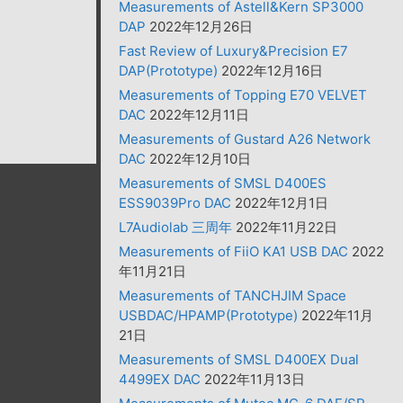
Measurements of Astell&Kern SP3000
DAP
2022年12月26日
Fast Review of Luxury&Precision E7
DAP(Prototype)
2022年12月16日
Measurements of Topping E70 VELVET
DAC
2022年12月11日
Measurements of Gustard A26 Network
DAC
2022年12月10日
Measurements of SMSL D400ES
ESS9039Pro DAC
2022年12月1日
L7Audiolab 三周年
2022年11月22日
Measurements of FiiO KA1 USB DAC
2022
年11月21日
Measurements of TANCHJIM Space
USBDAC/HPAMP(Prototype)
2022年11月
21日
Measurements of SMSL D400EX Dual
4499EX DAC
2022年11月13日