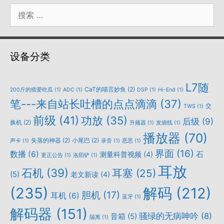
搜
索：
设备分类
L7随
CaT的喵言妙鱼
(2)
200斤的猹爱吃瓜
(1)
ADC
(1)
DSP
(1)
Hi-End
(1)
笔---来自站长吐槽的点点滴滴
(37)
交
TWS
(1)
前级
(41)
功放
(35)
后级
(9)
换机
(2)
升频器
(1)
发烧线
(1)
播放器
(70)
失落的神器
(2)
小尾巴
(2)
声卡
(1)
录音
(1)
恶恶
(1)
界面
(16)
数播
(6)
石
测量科普视频
(4)
更正公告
(1)
洛阳铲
(1)
耳放
石机
(39)
耳塞
(25)
(5)
老文新读
(4)
(235)
解码
(212)
胆机
(17)
耳机
(6)
蓝牙
(1)
解码器
(151)
骚绿的无病呻吟
(8)
音箱
(5)
隔离
(1)