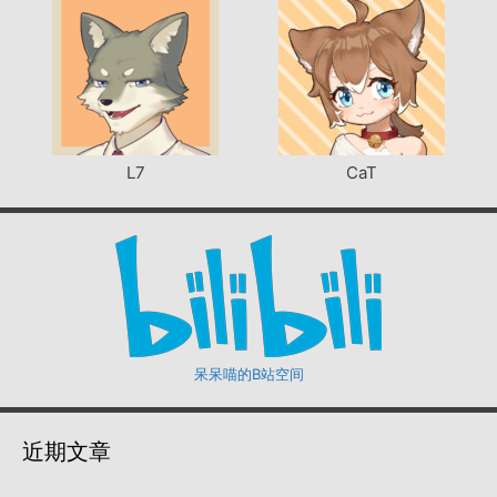
L7
CaT
呆呆喵的B站空间
近期文章