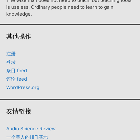
The wise man does not need to teach, but teaching fools
is useless. Ordinary people need to learn to gain
knowledge.
其他操作
注册
登录
条目 feed
评论 feed
WordPress.org
友情链接
Audio Science Review
一个聋人的HiFI基地