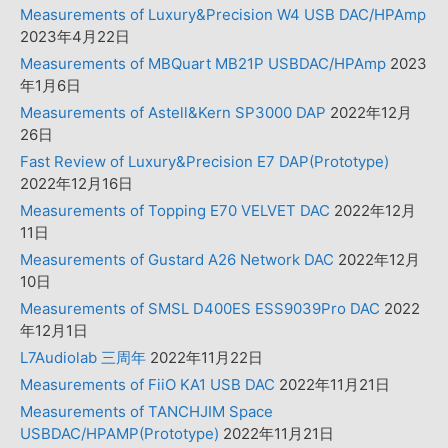
Measurements of Luxury&Precision W4 USB DAC/HPAmp
2023年4月22日
Measurements of MBQuart MB21P USBDAC/HPAmp
2023
年1月6日
Measurements of Astell&Kern SP3000 DAP
2022年12月
26日
Fast Review of Luxury&Precision E7 DAP(Prototype)
2022年12月16日
Measurements of Topping E70 VELVET DAC
2022年12月
11日
Measurements of Gustard A26 Network DAC
2022年12月
10日
Measurements of SMSL D400ES ESS9039Pro DAC
2022
年12月1日
L7Audiolab 三周年
2022年11月22日
Measurements of FiiO KA1 USB DAC
2022年11月21日
Measurements of TANCHJIM Space
USBDAC/HPAMP(Prototype)
2022年11月21日