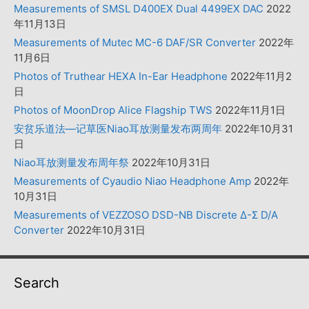
Measurements of SMSL D400EX Dual 4499EX DAC
2022
年11月13日
Measurements of Mutec MC-6 DAF/SR Converter
2022年
11月6日
Photos of Truthear HEXA In-Ear Headphone
2022年11月2
日
Photos of MoonDrop Alice Flagship TWS
2022年11月1日
安贫乐道法—记草医Niao耳放测量发布两周年
2022年10月31
日
Niao耳放测量发布周年祭
2022年10月31日
Measurements of Cyaudio Niao Headphone Amp
2022年
10月31日
Measurements of VEZZOSO DSD-NB Discrete Δ-Σ D/A
Converter
2022年10月31日
Search