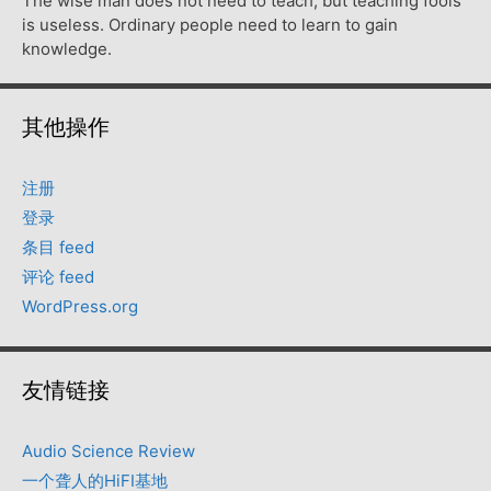
The wise man does not need to teach, but teaching fools
is useless. Ordinary people need to learn to gain
knowledge.
其他操作
注册
登录
条目 feed
评论 feed
WordPress.org
友情链接
Audio Science Review
一个聋人的HiFI基地