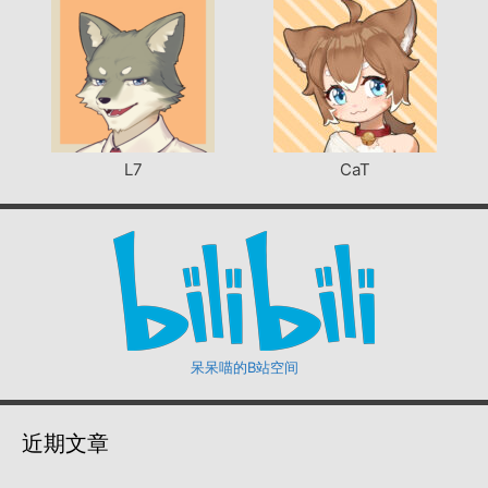
L7
CaT
呆呆喵的B站空间
近期文章