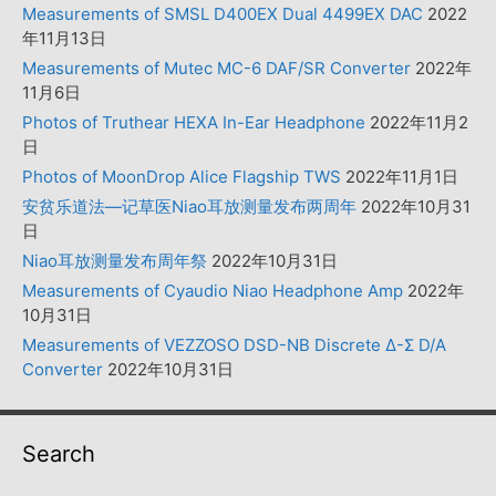
Measurements of SMSL D400EX Dual 4499EX DAC
2022
年11月13日
Measurements of Mutec MC-6 DAF/SR Converter
2022年
11月6日
Photos of Truthear HEXA In-Ear Headphone
2022年11月2
日
Photos of MoonDrop Alice Flagship TWS
2022年11月1日
安贫乐道法—记草医Niao耳放测量发布两周年
2022年10月31
日
Niao耳放测量发布周年祭
2022年10月31日
Measurements of Cyaudio Niao Headphone Amp
2022年
10月31日
Measurements of VEZZOSO DSD-NB Discrete Δ-Σ D/A
Converter
2022年10月31日
Search