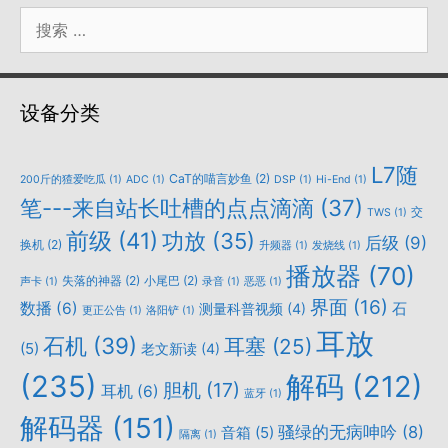
搜
索：
设备分类
L7随
CaT的喵言妙鱼
(2)
200斤的猹爱吃瓜
(1)
ADC
(1)
DSP
(1)
Hi-End
(1)
笔---来自站长吐槽的点点滴滴
(37)
交
TWS
(1)
前级
(41)
功放
(35)
后级
(9)
换机
(2)
升频器
(1)
发烧线
(1)
播放器
(70)
失落的神器
(2)
小尾巴
(2)
声卡
(1)
录音
(1)
恶恶
(1)
界面
(16)
数播
(6)
石
测量科普视频
(4)
更正公告
(1)
洛阳铲
(1)
耳放
石机
(39)
耳塞
(25)
(5)
老文新读
(4)
(235)
解码
(212)
胆机
(17)
耳机
(6)
蓝牙
(1)
解码器
(151)
骚绿的无病呻吟
(8)
音箱
(5)
隔离
(1)