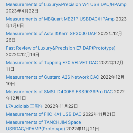
Measurements of Luxury&Precision W4 USB DAC/HPAmp
2023年4月22日
Measurements of MBQuart MB21P USBDAC/HPAmp
2023
年1月6日
Measurements of Astell&Kern SP3000 DAP
2022年12月
26日
Fast Review of Luxury&Precision E7 DAP(Prototype)
2022年12月16日
Measurements of Topping E70 VELVET DAC
2022年12月
11日
Measurements of Gustard A26 Network DAC
2022年12月
10日
Measurements of SMSL D400ES ESS9039Pro DAC
2022
年12月1日
L7Audiolab 三周年
2022年11月22日
Measurements of FiiO KA1 USB DAC
2022年11月21日
Measurements of TANCHJIM Space
USBDAC/HPAMP(Prototype)
2022年11月21日