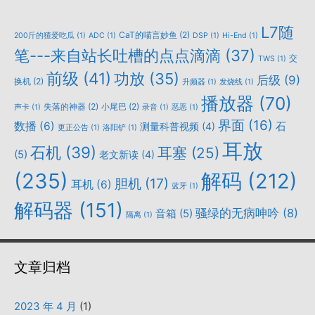
L7随
CaT的喵言妙鱼
(2)
200斤的猹爱吃瓜
(1)
ADC
(1)
DSP
(1)
Hi-End
(1)
笔---来自站长吐槽的点点滴滴
(37)
交
TWS
(1)
前级
(41)
功放
(35)
后级
(9)
换机
(2)
升频器
(1)
发烧线
(1)
播放器
(70)
失落的神器
(2)
小尾巴
(2)
声卡
(1)
录音
(1)
恶恶
(1)
界面
(16)
数播
(6)
石
测量科普视频
(4)
更正公告
(1)
洛阳铲
(1)
耳放
石机
(39)
耳塞
(25)
(5)
老文新读
(4)
(235)
解码
(212)
胆机
(17)
耳机
(6)
蓝牙
(1)
解码器
(151)
骚绿的无病呻吟
(8)
音箱
(5)
隔离
(1)
文章归档
2023 年 4 月
(1)