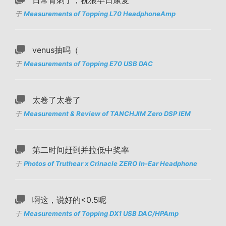
日常背刺了，祝狼早日康复
于
Measurements of Topping L70 HeadphoneAmp
venus抽吗（
于
Measurements of Topping E70 USB DAC
太卷了太卷了
于
Measurement & Review of TANCHJIM Zero DSP IEM
第二时间赶到并拉低中奖率
于
Photos of Truthear x Crinacle ZERO In-Ear Headphone
啊这，说好的<0.5呢
于
Measurements of Topping DX1 USB DAC/HPAmp