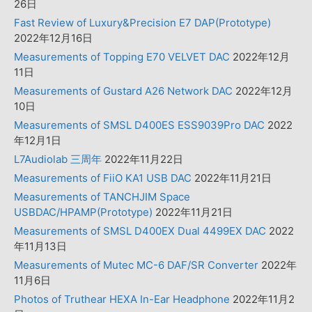
26日
Fast Review of Luxury&Precision E7 DAP(Prototype)
2022年12月16日
Measurements of Topping E70 VELVET DAC
2022年12月
11日
Measurements of Gustard A26 Network DAC
2022年12月
10日
Measurements of SMSL D400ES ESS9039Pro DAC
2022
年12月1日
L7Audiolab 三周年
2022年11月22日
Measurements of FiiO KA1 USB DAC
2022年11月21日
Measurements of TANCHJIM Space
USBDAC/HPAMP(Prototype)
2022年11月21日
Measurements of SMSL D400EX Dual 4499EX DAC
2022
年11月13日
Measurements of Mutec MC-6 DAF/SR Converter
2022年
11月6日
Photos of Truthear HEXA In-Ear Headphone
2022年11月2