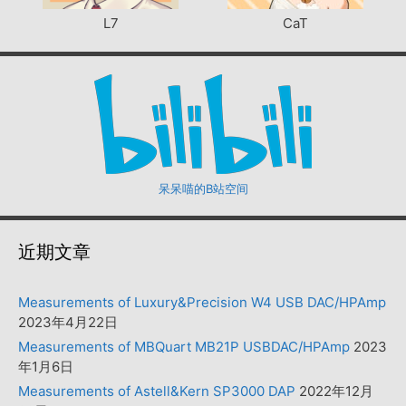
L7
CaT
呆呆喵的B站空间
近期文章
Measurements of Luxury&Precision W4 USB DAC/HPAmp
2023年4月22日
Measurements of MBQuart MB21P USBDAC/HPAmp
2023
年1月6日
Measurements of Astell&Kern SP3000 DAP
2022年12月