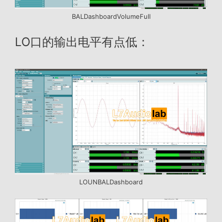
BALDashboardVolumeFull
LO口的输出电平有点低：
LOUNBALDashboard