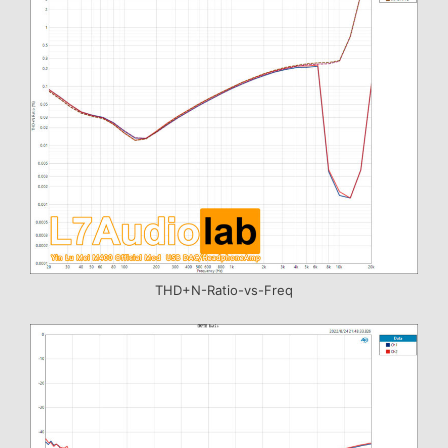
THD+N-Ratio-vs-Freq