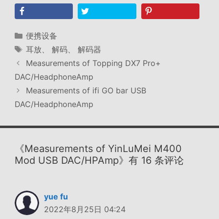
分
便携设备
类
标
耳放
、
解码
、
解码器
签
Measurements of Topping DX7 Pro+
DAC/HeadphoneAmp
Measurements of ifi GO bar USB
DAC/HeadphoneAmp
《Measurements of YinLuMei M400
Mod USB DAC/HPAmp》有 16 条评论
yue fu
2022年8月25日 04:24