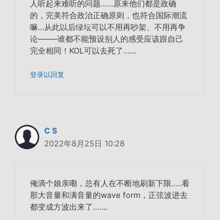
人听起来难听的问题……原来他们都是政确
的，完美符合政治正确原则，也符合国际潮流
嘛…从此以后绿坛可以不用再吵架、不用再争
论–——谁都不能预设别人的感受应该跟自己
完全相同！KOL可以去死了……
登录以回复
C S
2022年8月25日 10:28
俺滴个娘亲嘞，总有人在不断地刷新下限…..看
那大音量和满音量的wave form，正弦波进去
都变成方波出来了…….