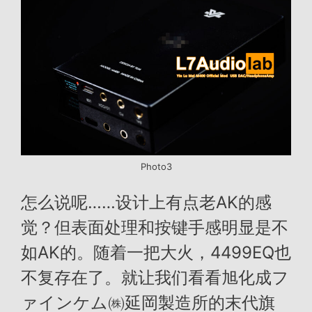
Photo3
怎么说呢……设计上有点老AK的感
觉？但表面处理和按键手感明显是不
如AK的。随着一把大火，4499EQ也
不复存在了。就让我们看看旭化成フ
ァインケム㈱延岡製造所的末代旗