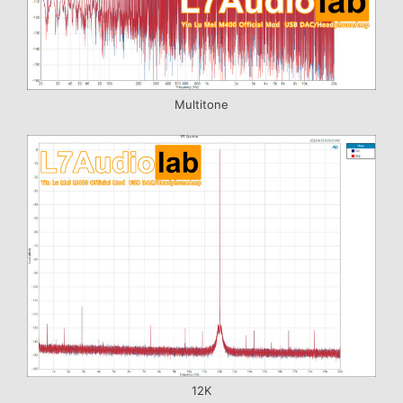
Multitone
12K