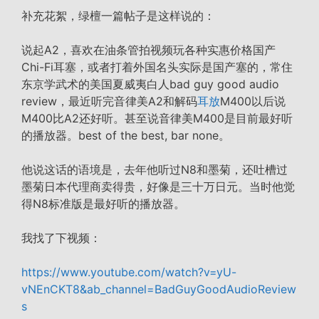
补充花絮，绿檀一篇帖子是这样说的：
说起A2，喜欢在油条管拍视频玩各种实惠价格国产
Chi-Fi耳塞，或者打着外国名头实际是国产塞的，常住
东京学武术的美国夏威夷白人bad guy good audio
review，最近听完音律美A2和解码
耳放
M400以后说
M400比A2还好听。甚至说音律美M400是目前最好听
的播放器。best of the best, bar none。
他说这话的语境是，去年他听过N8和墨菊，还吐槽过
墨菊日本代理商卖得贵，好像是三十万日元。当时他觉
得N8标准版是最好听的播放器。
我找了下视频：
https://www.youtube.com/watch?v=yU-
vNEnCKT8&ab_channel=BadGuyGoodAudioReview
s