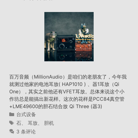
百万音频（MillionAudio）是咱们的老朋友了，今年我
就测过他家的电池耳放( HAP1010 ) 、器1耳放（Qi
One），其实之前他还有VFET耳放。总体来说这个小
作坊总是能搞出新花样。这次的花样是PCC84真空管
+LME49600的胆石结合放 Qi Three (器3)
分
台式设备
类
标
石
、
耳放
、
胆机
签
3 条评论