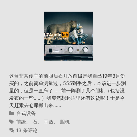
这台非常便宜的前胆后石耳放前级是我自己19年3月份
买的，之前简单测量过，555到手之后，本该进一步测
量的，但是一直忘了……前一阵测了几个胆机（包括没
发布的一些……）我突然想起库里还有这货呢！于是今
天赶紧去仓库搬出来……
分
台式设备
类
标
前级
、
石
、
耳放
、
胆机
签
13 条评论