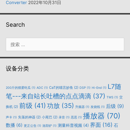
Converter
2022年10月31日
Search
搜
索：
设备分类
L7随
CaT的喵言妙鱼
(2)
200斤的猹爱吃瓜
(1)
ADC
(1)
DSP
(1)
Hi-End
(1)
笔---来自站长吐槽的点点滴滴
(37)
交
TWS
(1)
前级
(41)
功放
(35)
后级
(9)
换机
(2)
升频器
(1)
发烧线
(1)
播放器
(70)
失落的神器
(2)
小尾巴
(2)
声卡
(1)
录音
(1)
恶恶
(1)
界面
(16)
数播
(6)
石
测量科普视频
(4)
更正公告
(1)
洛阳铲
(1)