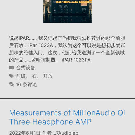
说起iPAR…… 我又记起了当初我强烈推荐过的那个前胆
后石放：iPar 1023A，我认为这个可以说是想初步尝试
胆味的绝佳入门。这次，他们给我送测了一个全新领域
的产品……监听控制器。 iPAR 1023PA
分
台式设备
类
标
前级
、
石
、
耳放
签
16 条评论
Measurements of MillionAudio Qi
Three Headphone AMP
2022年6月1日
作者
L7Audiolab