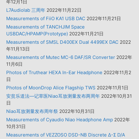
年12月1日
L7Audiolab 三周年
2022年11月22日
Measurements of FiiO KA1 USB DAC
2022年11月21日
Measurements of TANCHJIM Space
USBDAC/HPAMP(Prototype)
2022年11月21日
Measurements of SMSL D400EX Dual 4499EX DAC
2022
年11月13日
Measurements of Mutec MC-6 DAF/SR Converter
2022年
11月6日
Photos of Truthear HEXA In-Ear Headphone
2022年11月2
日
Photos of MoonDrop Alice Flagship TWS
2022年11月1日
安贫乐道法—记草医Niao耳放测量发布两周年
2022年10月31
日
Niao耳放测量发布周年祭
2022年10月31日
Measurements of Cyaudio Niao Headphone Amp
2022年
10月31日
Measurements of VEZZOSO DSD-NB Discrete Δ-Σ D/A