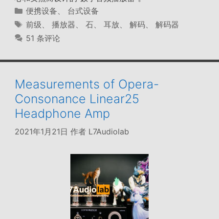
分
便携设备
、
台式设备
类
标
前级
、
播放器
、
石
、
耳放
、
解码
、
解码器
签
51 条评论
Measurements of Opera-
Consonance Linear25
Headphone Amp
2021年1月21日
作者
L7Audiolab