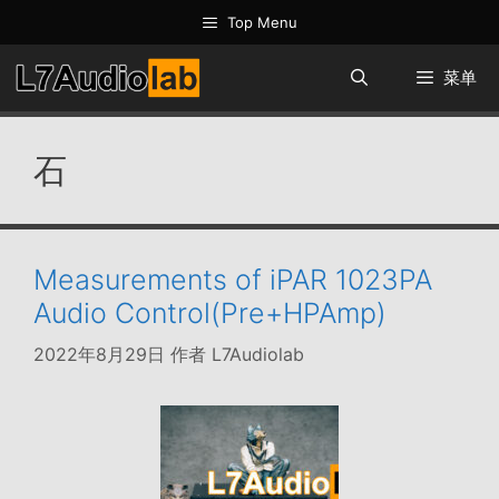
跳
Top Menu
至
内
菜单
容
石
Measurements of iPAR 1023PA
Audio Control(Pre+HPAmp)
2022年8月29日
作者
L7Audiolab