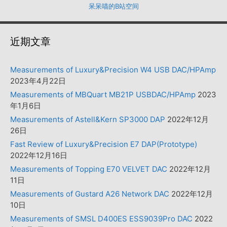
呆呆喵的B站空间
近期文章
Measurements of Luxury&Precision W4 USB DAC/HPAmp
2023年4月22日
Measurements of MBQuart MB21P USBDAC/HPAmp
2023
年1月6日
Measurements of Astell&Kern SP3000 DAP
2022年12月
26日
Fast Review of Luxury&Precision E7 DAP(Prototype)
2022年12月16日
Measurements of Topping E70 VELVET DAC
2022年12月
11日
Measurements of Gustard A26 Network DAC
2022年12月
10日
Measurements of SMSL D400ES ESS9039Pro DAC
2022