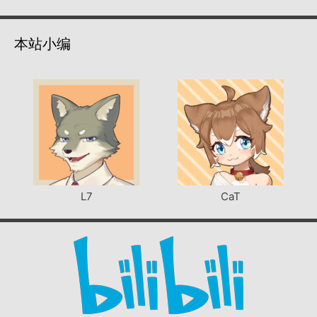
本站小编
L7
CaT