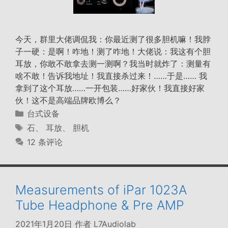
今天，群里大佬调侃我：你最近测了很多胆机嘛！我脖
子一硬：是啊！咋地！测了咋地！大佬说：我这有个胆
耳放，你敢不敢拿去测一测啊？我当时就炸了：测量有
啥不敢！告诉我地址！我直接杀过来！……于是…… 我
拿到了这个耳放……一开包装……好家伙！我直接好家
伙！这不是高端品牌欧博么？
分
台式设备
类
标
石
、
耳放
、
胆机
签
12 条评论
Measurements of iPar 1023A
Tube Headphone & Pre AMP
2021年1月20日
作者
L7Audiolab