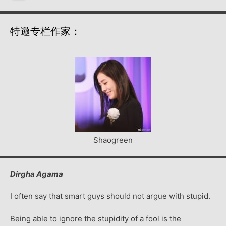
特邀专栏作家：
Shaogreen
Dirgha Agama
I often say that smart guys should not argue with stupid.
Being able to ignore the stupidity of a fool is the