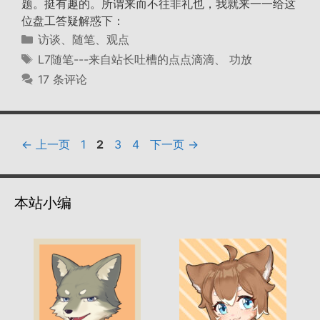
题。挺有趣的。所谓来而不往非礼也，我就来一一给这
位盘工答疑解惑下：
分
访谈、随笔、观点
类
标
L7随笔---来自站长吐槽的点点滴滴
、
功放
签
17 条评论
页
页
页
页
←
上一页
1
2
3
4
下一页
→
面
面
面
面
本站小编