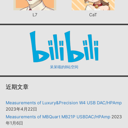
L7
CaT
呆呆喵的B站空间
近期文章
Measurements of Luxury&Precision W4 USB DAC/HPAmp
2023年4月22日
Measurements of MBQuart MB21P USBDAC/HPAmp
2023
年1月6日