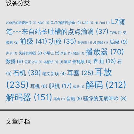
设备分类
L7随
CaT的喵言妙鱼
(2)
200斤的猹爱吃瓜
(1)
ADC
(1)
DSP
(1)
Hi-End
(1)
笔---来自站长吐槽的点点滴滴
(37)
交
TWS
(1)
前级
(41)
功放
(35)
后级
(9)
换机
(2)
升频器
(1)
发烧线
(1)
播放器
(70)
失落的神器
(2)
小尾巴
(2)
声卡
(1)
录音
(1)
恶恶
(1)
界面
(16)
数播
(6)
石
测量科普视频
(4)
更正公告
(1)
洛阳铲
(1)
耳放
石机
(39)
耳塞
(25)
(5)
老文新读
(4)
(235)
解码
(212)
胆机
(17)
耳机
(6)
蓝牙
(1)
解码器
(151)
骚绿的无病呻吟
(8)
音箱
(5)
隔离
(1)
文章归档