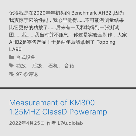
记得我是在2020年年初买的 Benchmark AHB2 ,因为
我震惊于它的性能，我心里觉得……不可能有测量结果
比它更好的功放了……后来有一天和我得到一张测试
图……我……我当时并不服气：你这是实验室制作，人家
AHB2是零售产品！于是两年后我拿到了 Topping
LA90
分
台式设备
类
标
功放
、
后级
、
石机
、
音箱
签
97 条评论
Measurement of KM800
1.25MHZ ClassD Poweramp
2022年4月25日
作者
L7Audiolab