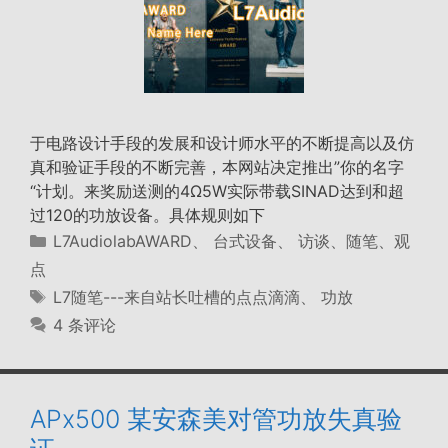
于电路设计手段的发展和设计师水平的不断提高以及仿
真和验证手段的不断完善，本网站决定推出”你的名字
“计划。来奖励送测的4Ω5W实际带载SINAD达到和超
过120的功放设备。具体规则如下
分
L7AudiolabAWARD
、
台式设备
、
访谈、随笔、观
类
点
标
L7随笔---来自站长吐槽的点点滴滴
、
功放
签
4 条评论
APx500 某安森美对管功放失真验