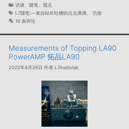
分
访谈、随笔、观点
类
标
L7随笔---来自站长吐槽的点点滴滴
、
功放
签
19 条评论
Measurements of Topping LA90
PowerAMP 拓品LA90
2022年4月26日
作者
L7Audiolab