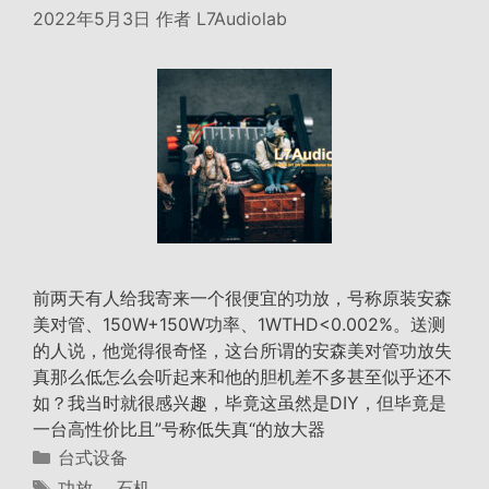
2022年5月3日
作者
L7Audiolab
前两天有人给我寄来一个很便宜的功放，号称原装安森
美对管、150W+150W功率、1WTHD<0.002%。送测
的人说，他觉得很奇怪，这台所谓的安森美对管功放失
真那么低怎么会听起来和他的胆机差不多甚至似乎还不
如？我当时就很感兴趣，毕竟这虽然是DIY，但毕竟是
一台高性价比且”号称低失真“的放大器
分
台式设备
类
标
功放
、
石机