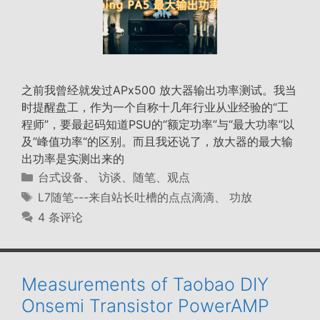
之前我曾经就发过APx500 放大器输出功率测试。我当
时提醒盘工，作为一个自称十几年行业从业经验的“工
程师”，要最起码知道PSU的“额定功率”与“最大功率”以
及”峰值功率“的区别。而且我还说了，放大器的最大输
出功率是实测出来的
分
台式设备
、
访谈、随笔、观点
类
标
L7随笔---来自站长吐槽的点点滴滴
、
功放
签
4 条评论
Measurements of Taobao DIY
Onsemi Transistor PowerAMP