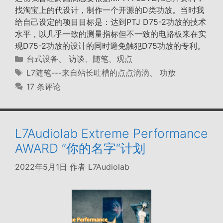
找淘宝上的代设计，制作一个开源的D类功放。当时我
给自己设定的项目目标是：达到PTJ D75-2功放的技术
水平，以几乎一致的测量指标但不一致的电路板来在实
现D75-2功放的设计的同时避免触犯D75功放的专利。
分
台式设备
、
访谈、随笔、观点
类
标
L7随笔---来自站长吐槽的点点滴滴
、
功放
签
17 条评论
L7Audiolab Extreme Performance
AWARD ”你的名字“计划
2022年5月1日
作者
L7Audiolab