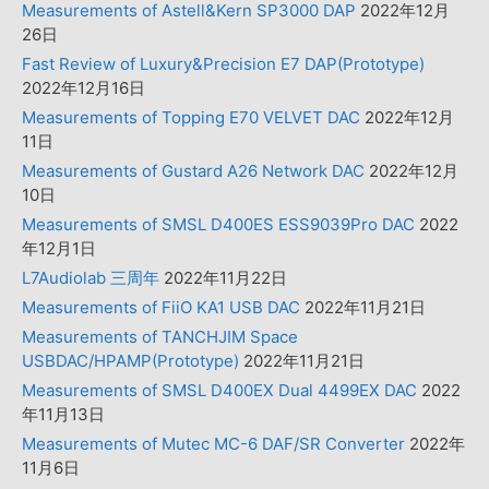
Measurements of Astell&Kern SP3000 DAP
2022年12月
26日
Fast Review of Luxury&Precision E7 DAP(Prototype)
2022年12月16日
Measurements of Topping E70 VELVET DAC
2022年12月
11日
Measurements of Gustard A26 Network DAC
2022年12月
10日
Measurements of SMSL D400ES ESS9039Pro DAC
2022
年12月1日
L7Audiolab 三周年
2022年11月22日
Measurements of FiiO KA1 USB DAC
2022年11月21日
Measurements of TANCHJIM Space
USBDAC/HPAMP(Prototype)
2022年11月21日
Measurements of SMSL D400EX Dual 4499EX DAC
2022
年11月13日
Measurements of Mutec MC-6 DAF/SR Converter
2022年
11月6日