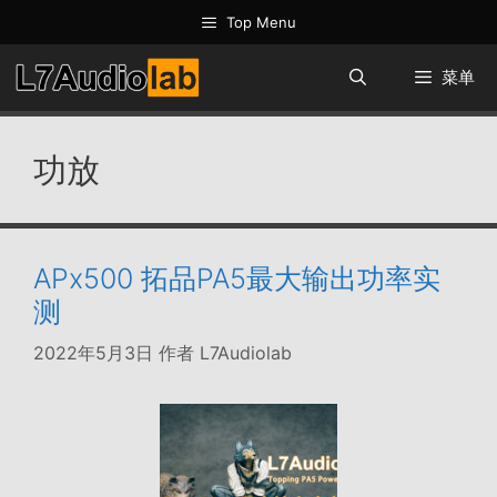
跳
Top Menu
至
内
菜单
容
功放
APx500 拓品PA5最大输出功率实
测
2022年5月3日
作者
L7Audiolab