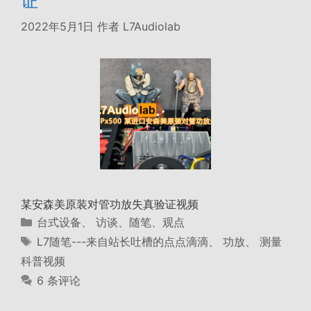
证
2022年5月1日
作者
L7Audiolab
某安森美原装对管功放失真验证视频
分
台式设备
、
访谈、随笔、观点
类
标
L7随笔---来自站长吐槽的点点滴滴
、
功放
、
测量
签
科普视频
6 条评论