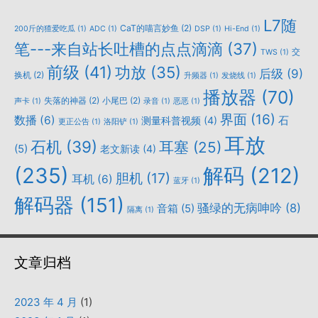
L7随
CaT的喵言妙鱼
(2)
200斤的猹爱吃瓜
(1)
ADC
(1)
DSP
(1)
Hi-End
(1)
笔---来自站长吐槽的点点滴滴
(37)
交
TWS
(1)
前级
(41)
功放
(35)
后级
(9)
换机
(2)
升频器
(1)
发烧线
(1)
播放器
(70)
失落的神器
(2)
小尾巴
(2)
声卡
(1)
录音
(1)
恶恶
(1)
界面
(16)
数播
(6)
石
测量科普视频
(4)
更正公告
(1)
洛阳铲
(1)
耳放
石机
(39)
耳塞
(25)
(5)
老文新读
(4)
(235)
解码
(212)
胆机
(17)
耳机
(6)
蓝牙
(1)
解码器
(151)
骚绿的无病呻吟
(8)
音箱
(5)
隔离
(1)
文章归档
2023 年 4 月
(1)