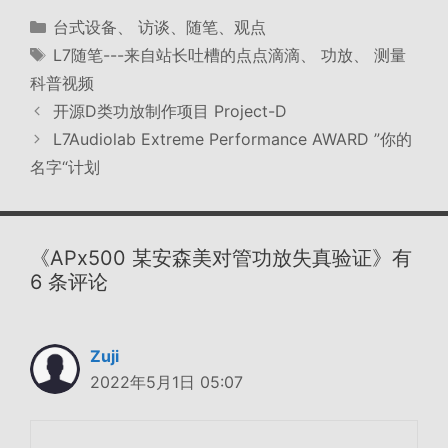
分
台式设备
、
访谈、随笔、观点
类
标
L7随笔---来自站长吐槽的点点滴滴
、
功放
、
测量
签
科普视频
开源D类功放制作项目 Project-D
L7Audiolab Extreme Performance AWARD ”你的
名字“计划
《APx500 某安森美对管功放失真验证》有
6 条评论
Zuji
2022年5月1日 05:07