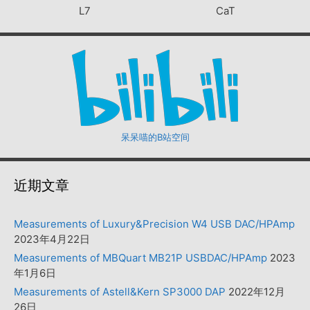
L7
CaT
呆呆喵的B站空间
近期文章
Measurements of Luxury&Precision W4 USB DAC/HPAmp
2023年4月22日
Measurements of MBQuart MB21P USBDAC/HPAmp
2023
年1月6日
Measurements of Astell&Kern SP3000 DAP
2022年12月
26日