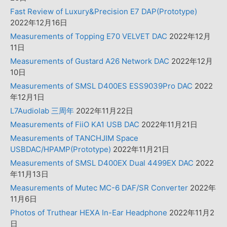
Fast Review of Luxury&Precision E7 DAP(Prototype)
2022年12月16日
Measurements of Topping E70 VELVET DAC
2022年12月
11日
Measurements of Gustard A26 Network DAC
2022年12月
10日
Measurements of SMSL D400ES ESS9039Pro DAC
2022
年12月1日
L7Audiolab 三周年
2022年11月22日
Measurements of FiiO KA1 USB DAC
2022年11月21日
Measurements of TANCHJIM Space
USBDAC/HPAMP(Prototype)
2022年11月21日
Measurements of SMSL D400EX Dual 4499EX DAC
2022
年11月13日
Measurements of Mutec MC-6 DAF/SR Converter
2022年
11月6日
Photos of Truthear HEXA In-Ear Headphone
2022年11月2
日