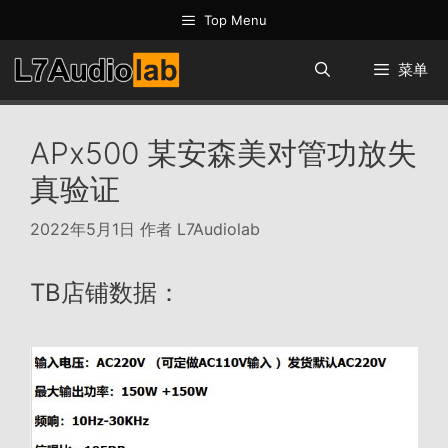
跳
Top Menu
至
内
菜单
容
APx500 某安森美对管功放失
真验证
2022年5月1日
作者
L7Audiolab
TB店铺数据：