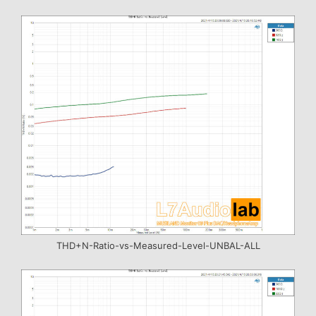
THD+N-Ratio-vs-Measured-Level-UNBAL-ALL