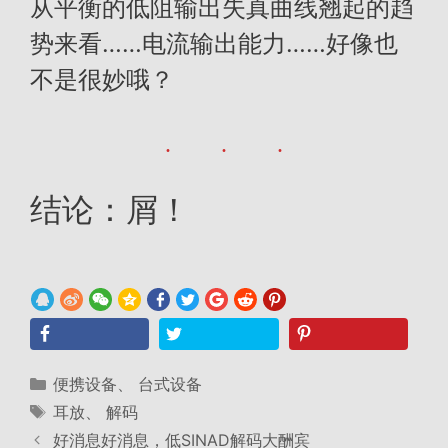
从平衡的低阻输出失真曲线翘起的趋
势来看……电流输出能力……好像也
不是很妙哦？
结论：屑！
分
便携设备
、
台式设备
类
标
耳放
、
解码
签
好消息好消息，低SINAD解码大酬宾