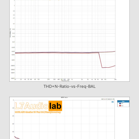
THD+N-Ratio-vs-Freq-BAL