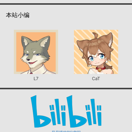
本站小编
L7
CaT