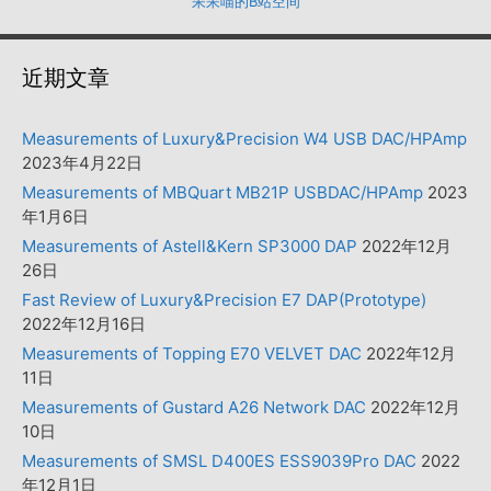
呆呆喵的B站空间
近期文章
Measurements of Luxury&Precision W4 USB DAC/HPAmp
2023年4月22日
Measurements of MBQuart MB21P USBDAC/HPAmp
2023
年1月6日
Measurements of Astell&Kern SP3000 DAP
2022年12月
26日
Fast Review of Luxury&Precision E7 DAP(Prototype)
2022年12月16日
Measurements of Topping E70 VELVET DAC
2022年12月
11日
Measurements of Gustard A26 Network DAC
2022年12月
10日
Measurements of SMSL D400ES ESS9039Pro DAC
2022
年12月1日