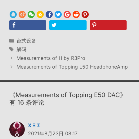
分
台式设备
类
标
解码
签
Measurements of Hiby R3Pro
Measurements of Topping L50 HeadphoneAmp
《Measurements of Topping E50 DAC》
有 16 条评论
Χ Ξ Σ
2021年8月23日 08:17