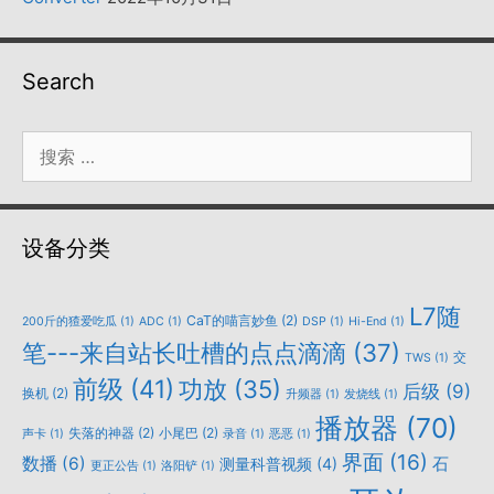
Search
搜
索：
设备分类
L7随
CaT的喵言妙鱼
(2)
200斤的猹爱吃瓜
(1)
ADC
(1)
DSP
(1)
Hi-End
(1)
笔---来自站长吐槽的点点滴滴
(37)
交
TWS
(1)
前级
(41)
功放
(35)
后级
(9)
换机
(2)
升频器
(1)
发烧线
(1)
播放器
(70)
失落的神器
(2)
小尾巴
(2)
声卡
(1)
录音
(1)
恶恶
(1)
界面
(16)
数播
(6)
石
测量科普视频
(4)
更正公告
(1)
洛阳铲
(1)