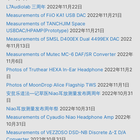
L7Audiolab 三周年
2022年11月22日
Measurements of FiiO KA1 USB DAC
2022年11月21日
Measurements of TANCHJIM Space
USBDAC/HPAMP(Prototype)
2022年11月21日
Measurements of SMSL D400EX Dual 4499EX DAC
2022
年11月13日
Measurements of Mutec MC-6 DAF/SR Converter
2022年
11月6日
Photos of Truthear HEXA In-Ear Headphone
2022年11月2
日
Photos of MoonDrop Alice Flagship TWS
2022年11月1日
安贫乐道法—记草医Niao耳放测量发布两周年
2022年10月31
日
Niao耳放测量发布周年祭
2022年10月31日
Measurements of Cyaudio Niao Headphone Amp
2022年
10月31日
Measurements of VEZZOSO DSD-NB Discrete Δ-Σ D/A
Converter
2022年10月31日