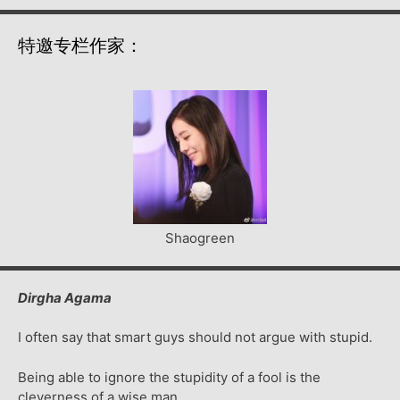
特邀专栏作家：
Shaogreen
Dirgha Agama
I often say that smart guys should not argue with stupid.
Being able to ignore the stupidity of a fool is the
cleverness of a wise man.