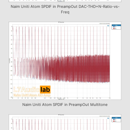
Naim Uniti Atom SPDIF in PreampOut DAC-THD+N-Ratio-vs-
Freq
Naim Uniti Atom SPDIF in PreampOut Multitone