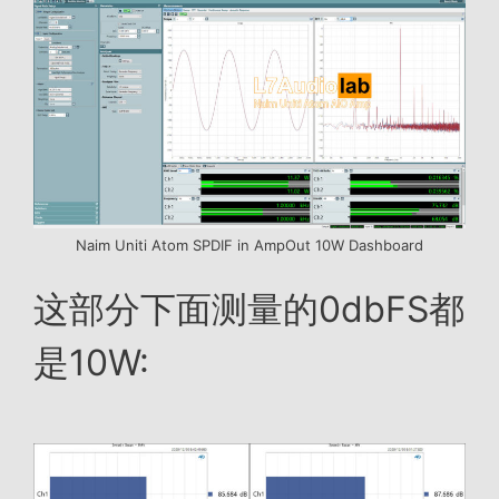
Naim Uniti Atom SPDIF in AmpOut 10W Dashboard
这部分下面测量的0dbFS都
是10W: