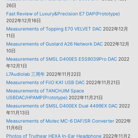
26日
Fast Review of Luxury&Precision E7 DAP(Prototype)
2022年12月16日
Measurements of Topping E70 VELVET DAC
2022年12月
11日
Measurements of Gustard A26 Network DAC
2022年12月
10日
Measurements of SMSL D400ES ESS9039Pro DAC
2022
年12月1日
L7Audiolab 三周年
2022年11月22日
Measurements of FiiO KA1 USB DAC
2022年11月21日
Measurements of TANCHJIM Space
USBDAC/HPAMP(Prototype)
2022年11月21日
Measurements of SMSL D400EX Dual 4499EX DAC
2022
年11月13日
Measurements of Mutec MC-6 DAF/SR Converter
2022年
11月6日
Photos of Truthear HEXA In-Ear Headphone
2022年11月2