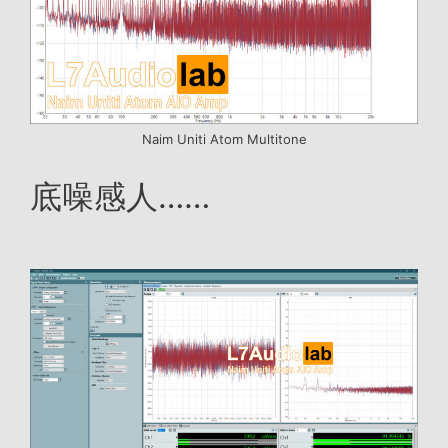
Naim Uniti Atom Multitone
底噪感人……