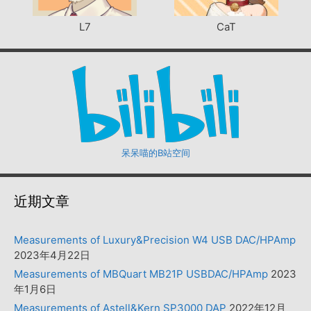
L7
CaT
呆呆喵的B站空间
近期文章
Measurements of Luxury&Precision W4 USB DAC/HPAmp
2023年4月22日
Measurements of MBQuart MB21P USBDAC/HPAmp
2023
年1月6日
Measurements of Astell&Kern SP3000 DAP
2022年12月