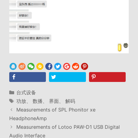
分
台式设备
类
标
功放
、
数播
、
界面
、
解码
签
Measurements of SPL Phonitor xe
HeadphoneAmp
Measurements of Lotoo PAW-D1 USB Digital
Audio Interface