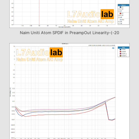
Naim Uniti Atom SPDIF in PreampOut Linearity-(-20