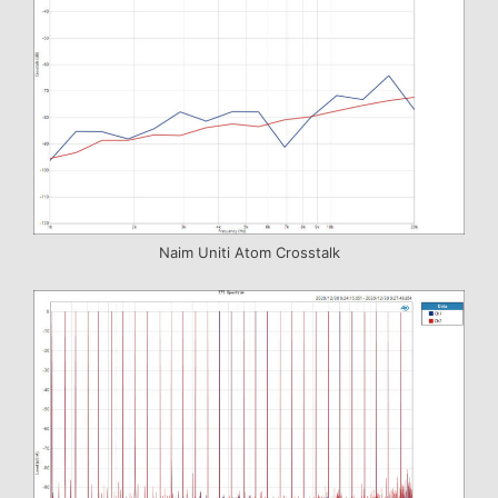
Naim Uniti Atom Crosstalk