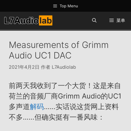
跳
Top Menu
至
内
菜单
容
Measurements of Grimm
Audio UC1 DAC
2021年4月2日
作者
L7Audiolab
前两天我收到了一个大货！这是来自
荷兰的音频厂商Grimm Audio的UC1
多声道
解码
……实话说这货网上资料
不多……但确实挺有一番风味：