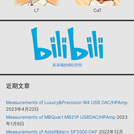
L7
CaT
呆呆喵的B站空间
近期文章
Measurements of Luxury&Precision W4 USB DAC/HPAmp
2023年4月22日
Measurements of MBQuart MB21P USBDAC/HPAmp
2023
年1月6日
Measurements of Astell&Kern SP3000 DAP
2022年12月