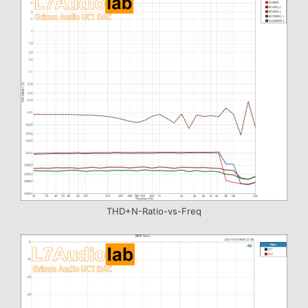
THD+N-Ratio-vs-Freq