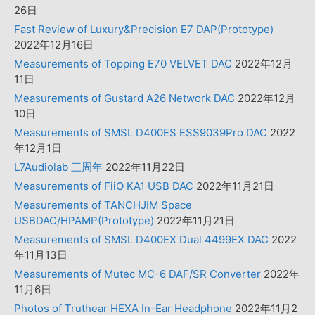
26日
Fast Review of Luxury&Precision E7 DAP(Prototype)
2022年12月16日
Measurements of Topping E70 VELVET DAC
2022年12月
11日
Measurements of Gustard A26 Network DAC
2022年12月
10日
Measurements of SMSL D400ES ESS9039Pro DAC
2022
年12月1日
L7Audiolab 三周年
2022年11月22日
Measurements of FiiO KA1 USB DAC
2022年11月21日
Measurements of TANCHJIM Space
USBDAC/HPAMP(Prototype)
2022年11月21日
Measurements of SMSL D400EX Dual 4499EX DAC
2022
年11月13日
Measurements of Mutec MC-6 DAF/SR Converter
2022年
11月6日
Photos of Truthear HEXA In-Ear Headphone
2022年11月2