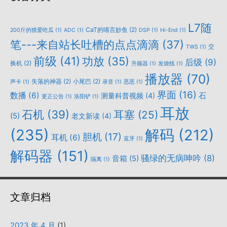
L7随
CaT的喵言妙鱼
(2)
200斤的猹爱吃瓜
(1)
ADC
(1)
DSP
(1)
Hi-End
(1)
笔---来自站长吐槽的点点滴滴
(37)
交
TWS
(1)
前级
(41)
功放
(35)
后级
(9)
换机
(2)
升频器
(1)
发烧线
(1)
播放器
(70)
失落的神器
(2)
小尾巴
(2)
声卡
(1)
录音
(1)
恶恶
(1)
界面
(16)
数播
(6)
石
测量科普视频
(4)
更正公告
(1)
洛阳铲
(1)
耳放
石机
(39)
耳塞
(25)
(5)
老文新读
(4)
(235)
解码
(212)
胆机
(17)
耳机
(6)
蓝牙
(1)
解码器
(151)
骚绿的无病呻吟
(8)
音箱
(5)
隔离
(1)
文章归档
2023 年 4 月
(1)